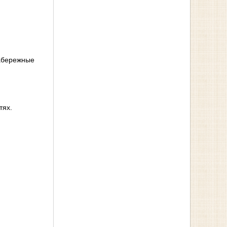
Набережные
тях.