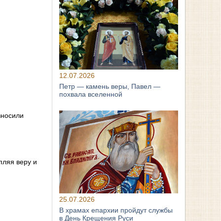
12.07.2026
Петр — камень веры, Павел —
похвала вселенной
зносили
пляя веру и
25.07.2026
В храмах епархии пройдут службы
в День Крещения Руси