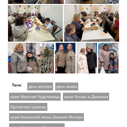
Теги:
день матери
день мамы
храм Николая Чудотворца
храм Космы и Дамиана
Орловская церковь
храм Казанской иконы Божией Матери