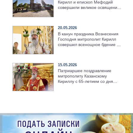
Кирилл и епископ Мефодий
совершили великое освящение
возрождённого Троицкого
храма в селе Верхний Багряж
20.05.2026
В канун праздника Вознесения
Господня митрополит Кирилл
совершил всенощное бдение в
храме Казанской духовной
семинарии
15.05.2026
Патриаршее поздравление
митрополиту Казанскому
Кириллу с 65-летием со дня
рождения