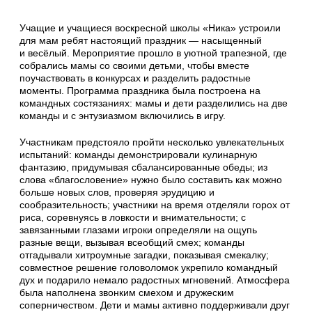
Учащие и учащиеся воскресной школы «Ника» устроили
для мам ребят настоящий праздник — насыщенный
и весёлый. Мероприятие прошло в уютной трапезной, где
собрались мамы со своими детьми, чтобы вместе
поучаствовать в конкурсах и разделить радостные
моменты. Программа праздника была построена на
командных состязаниях: мамы и дети разделились на две
команды и с энтузиазмом включились в игру.
Участникам предстояло пройти несколько увлекательных
испытаний: команды демонстрировали кулинарную
фантазию, придумывая сбалансированные обеды; из
слова «благословение» нужно было составить как можно
больше новых слов, проверяя эрудицию и
сообразительность; участники на время отделяли горох от
риса, соревнуясь в ловкости и внимательности; с
завязанными глазами игроки определяли на ощупь
разные вещи, вызывая всеобщий смех; команды
отгадывали хитроумные загадки, показывая смекалку;
совместное решение головоломок укрепило командный
дух и подарило немало радостных мгновений. Атмосфера
была наполнена звонким смехом и дружеским
соперничеством. Дети и мамы активно поддерживали друг