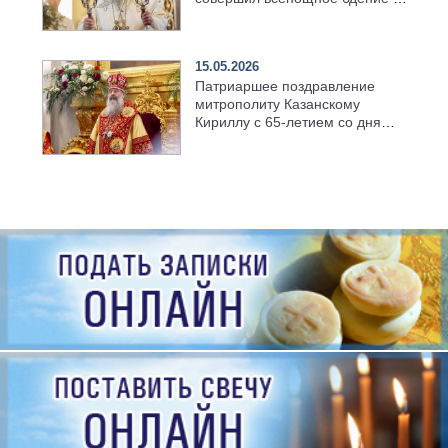
храме Казанской духовной
семинарии
15.05.2026
Патриаршее поздравление
митрополиту Казанскому
Кириллу с 65-летием со дня
рождения