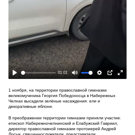
01:01
Play
Mute
Settings
PIP
Enter
fullscre
1 ноября, на территории православной гимназии
великомученика Георгия Победоносца в Набережных
Челнах высадили зелёные насаждения: ели и
декоративные яблони.
В преображении территории гимназии приняли участие:
епископ Набережночелнинский и Елабужский Гавриил,
директор православной гимназии протоиерей Андрей
Лосык, священнослужители, представители