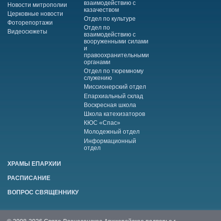
взаимодействию с
Новости митрополии
казачеством
Церковные новости
Отдел по культуре
Фоторепортажи
Отдел по
Видеосюжеты
взаимодействию с
вооруженными силами
и
правоохранительными
органами
Отдел по тюремному
служению
Миссионерский отдел
Епархиальный склад
Воскресная школа
Школа катехизаторов
КЮС «Спас»
Молодежный отдел
Информационный
отдел
ХРАМЫ ЕПАРХИИ
РАСПИСАНИЕ
ВОПРОС СВЯЩЕННИКУ