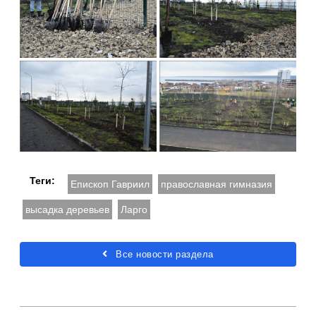
Теги:
Епископ Гавриил
православная гимназия
высадка деревьев
Ларго
Все новости раздела