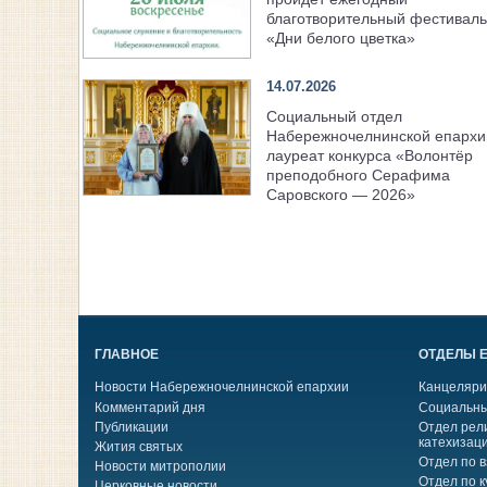
благотворительный фестиваль
«Дни белого цветка»
14.07.2026
Социальный отдел
Набережночелнинской епарх
лауреат конкурса «Волонтёр
преподобного Серафима
Саровского — 2026»
ГЛАВНОЕ
ОТДЕЛЫ 
Новости Набережночелнинской епархии
Канцеляри
Комментарий дня
Социальны
Публикации
Отдел рел
катехизац
Жития святых
Отдел по 
Новости митрополии
Отдел по к
Церковные новости