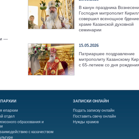
В канун праздника Вознесен
Господня митрополит Кирил
совершил всенощное бдение
храме Казанской духовной
семинарии
ии —
15.05.2026
Патриаршее поздравление
митрополиту Казанскому Кир
с 65-летием со дня рождени
ЕПАРХИИ
ЗАПИСКИ ОНЛАЙН
я епархии
Подать записку онлайн
й отдел
Поставить свечу онлайн
игиозного образования и
Нужды храмов
ии
взаимодействию с казачеством
ультуре