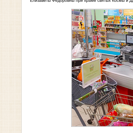
Елизаветы Федоровны при храме святых Космы и Д