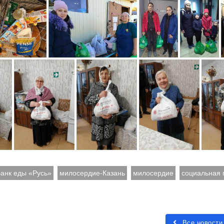
банк еды «Русь»
милосердие-Казань
милосердие
социальная
Все новости