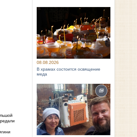
08.08.2026
В храмах состоится освящение
меда
ольшой
ередали
ягини