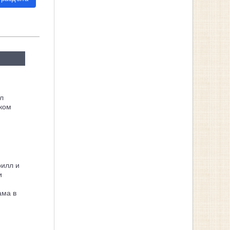
л
ком
рилл и
и
ама в