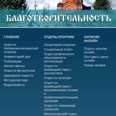
ГЛАВНОЕ
ОТДЕЛЫ ЕПАРХИИ
ЗАПИСКИ
ОНЛАЙН
Новости
Канцелярия епархии
Набережночелнинской
Подать записку
Социальный отдел
епархии
онлайн
Отдел религиозного
Комментарий дня
Поставить свечу
образования и
онлайн
Публикации
катехизации
Нужды храмов
Жития святых
Отдел по
взаимодействию с
Новости митрополии
казачеством
Церковные новости
Отдел по культуре
Фоторепортажи
Отдел по
Видеосюжеты
взаимодействию с
вооруженными силами
и
правоохранительными
органами
Отдел по тюремному
служению
Миссионерский отдел