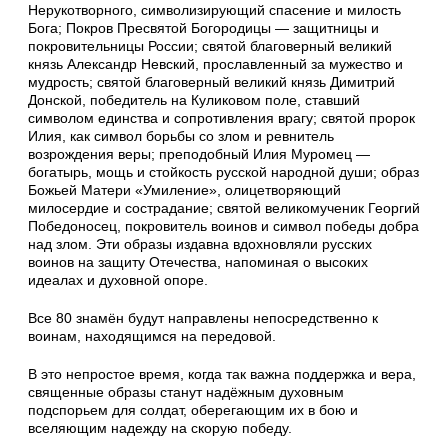
Нерукотворного, символизирующий спасение и милость
Бога; Покров Пресвятой Богородицы — защитницы и
покровительницы России; святой благоверный великий
князь Александр Невский, прославленный за мужество и
мудрость; святой благоверный великий князь Димитрий
Донской, победитель на Куликовом поле, ставший
символом единства и сопротивления врагу; святой пророк
Илия, как символ борьбы со злом и ревнитель
возрождения веры; преподобный Илия Муромец —
богатырь, мощь и стойкость русской народной души; образ
Божьей Матери «Умиление», олицетворяющий
милосердие и сострадание; святой великомученик Георгий
Победоносец, покровитель воинов и символ победы добра
над злом. Эти образы издавна вдохновляли русских
воинов на защиту Отечества, напоминая о высоких
идеалах и духовной опоре.
Все 80 знамён будут направлены непосредственно к
воинам, находящимся на передовой.
В это непростое время, когда так важна поддержка и вера,
священные образы станут надёжным духовным
подспорьем для солдат, оберегающим их в бою и
вселяющим надежду на скорую победу.