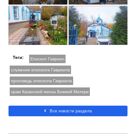
Теги:
Епископ Гавриил
служение епископа Гавриила
проповедь епископа Гавриила
храм Казанской иконы Божией Матери
Все новости раздела