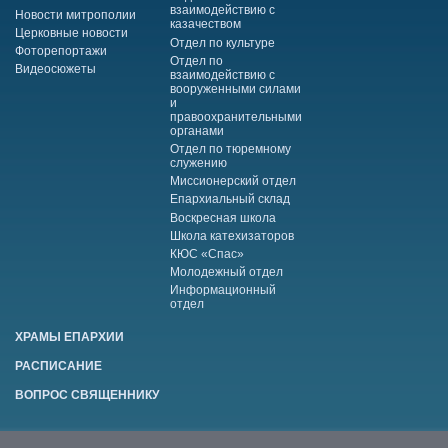
взаимодействию с
Новости митрополии
казачеством
Церковные новости
Отдел по культуре
Фоторепортажи
Отдел по
Видеосюжеты
взаимодействию с
вооруженными силами
и
правоохранительными
органами
Отдел по тюремному
служению
Миссионерский отдел
Епархиальный склад
Воскресная школа
Школа катехизаторов
КЮС «Спас»
Молодежный отдел
Информационный
отдел
ХРАМЫ ЕПАРХИИ
РАСПИСАНИЕ
ВОПРОС СВЯЩЕННИКУ