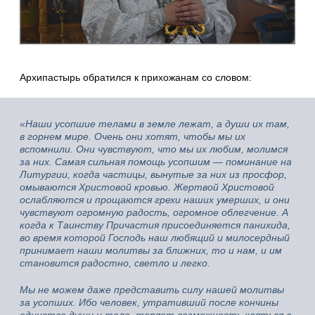
Архипастырь обратился к прихожанам со словом:
«Наши усопшие телами в земле лежат, а души их там,
в горнем мире. Очень они хотят, чтобы мы их
вспомнили. Они чувствуют, что мы их любим, молимся
за них. Самая сильная помощь усопшим — поминание на
Литургии, когда частицы, вынутые за них из просфор,
омываются Христовой кровью. Жертвой Христовой
ослабляются и прощаются грехи наших умерших, и они
чувствуют огромную радость, огромное облегчение. А
когда к Таинству Причастия присоединяется панихида,
во время которой Господь наш любящий и милосердный
принимает наши молитвы за ближних, то и нам, и им
становится радостно, светло и легко.
Мы не можем даже представить силу нашей молитвы
за усопших. Ибо человек, утративший после кончины