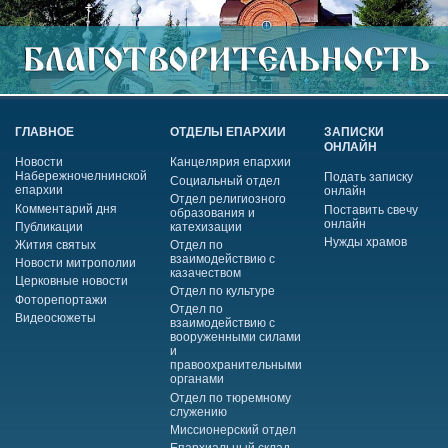
ГЛАВНОЕ
ОТДЕЛЫ ЕПАРХИИ
ЗАПИСКИ
ОНЛАЙН
Новости
Канцелярия епархии
Набережночелнинской
Подать записку
Социальный отдел
епархии
онлайн
Отдел религиозного
Комментарий дня
Поставить свечу
образования и
онлайн
Публикации
катехизации
Нужды храмов
Жития святых
Отдел по
взаимодействию с
Новости митрополии
казачеством
Церковные новости
Отдел по культуре
Фоторепортажи
Отдел по
Видеосюжеты
взаимодействию с
вооруженными силами
и
правоохранительными
органами
Отдел по тюремному
служению
Миссионерский отдел
Епархиальный склад