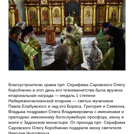
Благоустроителю храма прп. Серафима Саровского Олегу
Коробченко в этот день его тезоименитства была вручена
епархиальная награда — медаль 1 степени
Набережночелнинской епархии — святых мучеников
Павла Елабужского и чад его Бориса, Григория и Симеона.
Владыка поздравил Олега Владимировича с именинами и
преподнес имениннику богослужебную просфору, икону и
книги о Задонском монастыре. От прихода прп. Серафима
Саровского Олегу Коробченко подарили икону святителя
Николая Чудотворца.