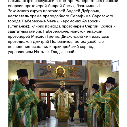
Архипастырю сослужили секретарь Набережночелнинской
епархии протоиерей Андрей Лосык, благочинный
Закамского округа протоиерей Андрей Дубровин,
настоятель храма преподобного Серафима Саровского
города Набережные Челны иеромонах Амвросий
(Степанюк), клирик прихода протоиерей Сергий Козлов и
заштатный клирик Набережночелнинской епархии
протоиерей Михаил Гречко. Диаконский чин возглавил
протодиакон Дмитрий Половников. Богослужебные
песнопения исполнили архиерейский хор под
управлением Натальи Гладышевой.