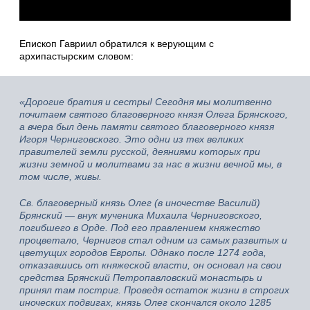
Епископ Гавриил обратился к верующим с
архипастырским словом:
«Дорогие братия и сестры! Сегодня мы молитвенно
почитаем святого благоверного князя Олега Брянского,
а вчера был день памяти святого благоверного князя
Игоря Черниговского. Это одни из тех великих
правителей земли русской, деяниями которых при
жизни земной и молитвами за нас в жизни вечной мы, в
том числе, живы.
Св. благоверный князь Олег (в иночестве Василий)
Брянский — внук мученика Михаила Черниговского,
погибшего в Орде. Под его правлением княжество
процветало, Чернигов стал одним из самых развитых и
цветущих городов Европы. Однако после 1274 года,
отказавшись от княжеской власти, он основал на свои
средства Брянский Петропавловский монастырь и
принял там постриг. Проведя остаток жизни в строгих
иноческих подвигах, князь Олег скончался около 1285