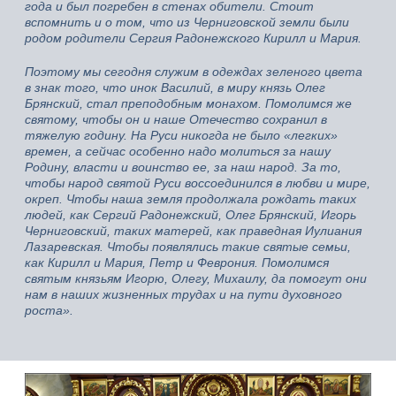
года и был погребен в стенах обители. Стоит
вспомнить и о том, что из Черниговской земли были
родом родители Сергия Радонежского Кирилл и Мария.
Поэтому мы сегодня служим в одеждах зеленого цвета
в знак того, что инок Василий, в миру князь Олег
Брянский, стал преподобным монахом. Помолимся же
святому, чтобы он и наше Отечество сохранил в
тяжелую годину. На Руси никогда не было «легких»
времен, а сейчас особенно надо молиться за нашу
Родину, власти и воинство ее, за наш народ. За то,
чтобы народ святой Руси воссоединился в любви и мире,
окреп. Чтобы наша земля продолжала рождать таких
людей, как Сергий Радонежский, Олег Брянский, Игорь
Черниговский, таких матерей, как праведная Иулиания
Лазаревская. Чтобы появлялись такие святые семьи,
как Кирилл и Мария, Петр и Феврония. Помолимся
святым князьям Игорю, Олегу, Михаилу, да помогут они
нам в наших жизненных трудах и на пути духовного
роста».