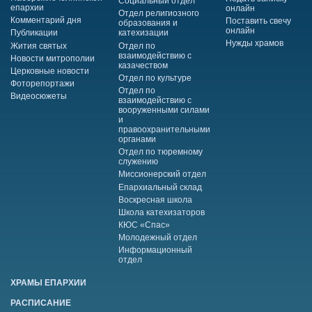
Социальный отдел
епархии
онлайн
Отдел религиозного
Комментарий дня
Поставить свечу
образования и
онлайн
Публикации
катехизации
Нужды храмов
Жития святых
Отдел по
взаимодействию с
Новости митрополии
казачеством
Церковные новости
Отдел по культуре
Фоторепортажи
Отдел по
Видеосюжеты
взаимодействию с
вооруженными силами
и
правоохранительными
органами
Отдел по тюремному
служению
Миссионерский отдел
Епархиальный склад
Воскресная школа
Школа катехизаторов
КЮС «Спас»
Молодежный отдел
Информационный
отдел
ХРАМЫ ЕПАРХИИ
РАСПИСАНИЕ