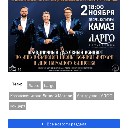
Теги:
Ларго
Largo
Казанская икона Божией Матери
Арт-группа LARGO
концерт
Все новости раздела