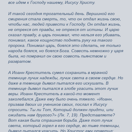
все идем к Господу нашему, Иисусу Христу.
И такой сегодня трогательный день. Вершиной его
смирения стала смерть, то, что он отдал жизнь свою,
чтобы нас, людей привести к Господу. Он отдал жизнь,
не отрекся от правды, не отрекся от истины. И царю
сказал правду, а царь понимал, что нельзя его убивать,
понимал, какое кощунство поднять руку на такого
пророка. Понимал царь, боялся это сделать, не только
народа боялся, но боялся Бога. Совесть немножко у царя
была, но помрачил он свою совесть пьянством и
развратом.
А Иоанн Креститель сумел сохранить в мрачной
темнице лучик надежды, лучик света в своем сердце. Но
даже в темнице дьявол пытался его искушать. В
темнице дьявол пытался в злобе угасить этот лучик
веры. Иоанн Креститель в какой-то момент
заколебался. Даже ему было очень тяжело. «Иоанн,
призвав двоих из учеников своих, послал к Иисусу
спросить: Ты ли Тот, Который должен придти, или
ожидать нам другого?» (Лк. 7, 19). Представляете?
Вот какая была страшная борьба. Даже тот лучик
света, который горел в его сердце, во тьме темницы,
дьявол пытался угасить. Но Христос ему ответил: