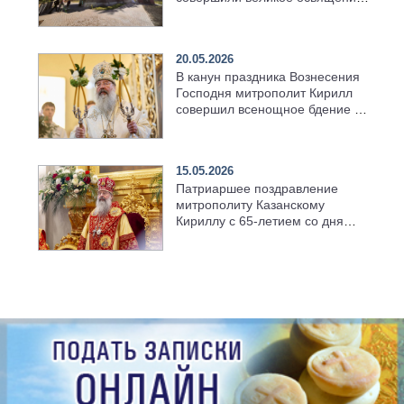
возрождённого Троицкого
храма в селе Верхний Багряж
20.05.2026
В канун праздника Вознесения
Господня митрополит Кирилл
совершил всенощное бдение в
храме Казанской духовной
семинарии
15.05.2026
Патриаршее поздравление
митрополиту Казанскому
Кириллу с 65-летием со дня
рождения