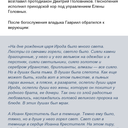
возглавил протодиакон Дмитрий Половников. Песнопения
исполнил приходской хор под управлением Елены
Головных.
После богослужения владыка Гавриил обратился к
верующим:
«На дне рождения царя Ирода было много света.
Люстры со свечами горели, светло было. Сияли камни
драгоценные, у него и у его вельмож на одеждах и в
перстнях, сияли светильники, сияло золотом и
серебром убранство, бриллианты, алмазы — все сияло.
Но в душах была тьма. В душах была слепота. Как еще
может быть, когда вот в этом пьянстве, в пьяных
парах винных, в пляске, в разврате, ослепли души царя
Ирода, ослепли души его жены, которую он похитил у
родного брата, ее дочери. Так они со злой радостью
любовались, наслаждались головой великого пророка на
блюде. В этих душах был мрак.
А Иоанн Креститель был в темнице. Темно ему было,
тяжко, но в душе у него горел свет. Свет сиял в
темнице в сердце Иоанна Крестителя. На этом пиру,