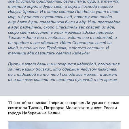
где блистали бриллианты, была тьма, душ, а в темной
темнице горел в душе свет и вера в Господа нашего
Иисуса Христа. И с этим светом Предтеча ушел в тот
мир, и душа его спустилась в ад, потому что тогда
еще даже души праведников были в аду. И он проповедал
в аду: радуйтесь, скоро Спаситель вас спасет из ада,
скоро свет воссияет в этих мрачных адских пещерах.
Только ждите Его с любовью, ждите его с надеждой, и
он придет и вас обновит. Идет Спаситель вслед за
мной, я только его Предтеча, я только вестник. И
темница ада озарилась светом надежды.
Пусть в этот день и мы озаримся надеждой, помолимся
за тех наших близких, кто одержим недугом пьянства,
но с надеждой на то, что Господь все может, и может
их и нас всех спасти от слепоты духовной и от греха».
11 сентября епископ Гавриил совершил Литургию в храме
святителя Тихона, Патриарха Московского и всея России
города Набережные Челны.