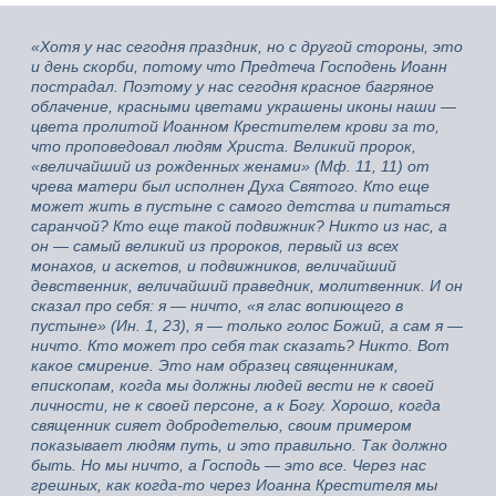
«Хотя у нас сегодня праздник, но с другой стороны, это
и день скорби, потому что Предтеча Господень Иоанн
пострадал. Поэтому у нас сегодня красное багряное
облачение, красными цветами украшены иконы наши —
цвета пролитой Иоанном Крестителем крови за то,
что проповедовал людям Христа. Великий пророк,
«величайший из рожденных женами» (Мф. 11, 11) от
чрева матери был исполнен Духа Святого. Кто еще
может жить в пустыне с самого детства и питаться
саранчой? Кто еще такой подвижник? Никто из нас, а
он — самый великий из пророков, первый из всех
монахов, и аскетов, и подвижников, величайший
девственник, величайший праведник, молитвенник. И он
сказал про себя: я — ничто, «я глас вопиющего в
пустыне» (Ин. 1, 23), я — только голос Божий, а сам я —
ничто. Кто может про себя так сказать? Никто. Вот
какое смирение. Это нам образец священникам,
епископам, когда мы должны людей вести не к своей
личности, не к своей персоне, а к Богу. Хорошо, когда
священник сияет добродетелью, своим примером
показывает людям путь, и это правильно. Так должно
быть. Но мы ничто, а Господь — это все. Через нас
грешных, как когда-то через Иоанна Крестителя мы