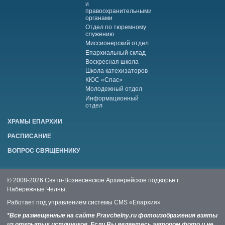
и
правоохранительными
органами
Отдел по тюремному
служению
Миссионерский отдел
Епархиальный склад
Воскресная школа
Школа катехизаторов
КЮС «Спас»
Молодежный отдел
Информационный
отдел
ХРАМЫ ЕПАРХИИ
РАСПИСАНИЕ
ВОПРОС СВЯЩЕННИКУ
© 2008-2026 Свято-Вознесенское Архиерейское подворье г.
Набережные Челны.
Работает под управлением системы
CMS «Епархия»
*Все размещенные на сайте Pravchelny.ru фотоизображения взяты
из открытых источников. Если Вы являетесь автором фото и не