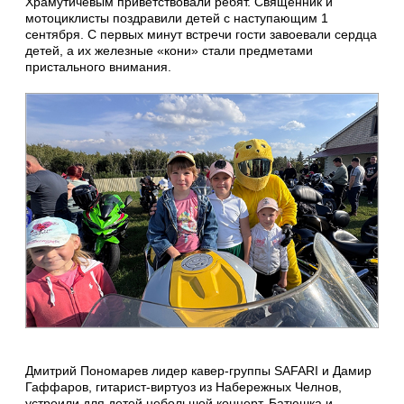
Храмутичевым приветствовали ребят. Священник и
мотоциклисты поздравили детей с наступающим 1
сентября. С первых минут встречи гости завоевали сердца
детей, а их железные «кони» стали предметами
пристального внимания.
Дмитрий Пономарев лидер кавер-группы SAFARI и Дамир
Гаффаров, гитарист-виртуоз из Набережных Челнов,
устроили для детей небольшой концерт. Батюшка и