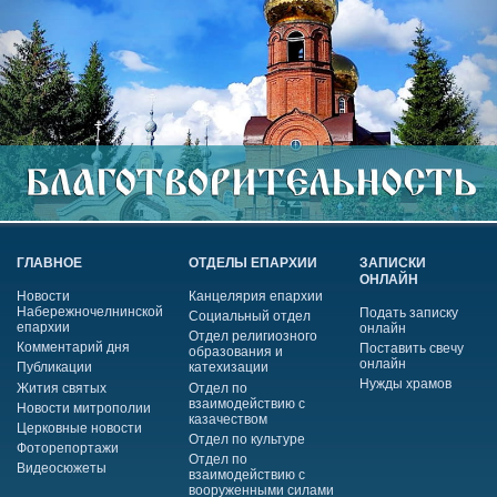
ГЛАВНОЕ
ОТДЕЛЫ ЕПАРХИИ
ЗАПИСКИ
ОНЛАЙН
Новости
Канцелярия епархии
Набережночелнинской
Подать записку
Социальный отдел
епархии
онлайн
Отдел религиозного
Комментарий дня
Поставить свечу
образования и
онлайн
Публикации
катехизации
Нужды храмов
Жития святых
Отдел по
взаимодействию с
Новости митрополии
казачеством
Церковные новости
Отдел по культуре
Фоторепортажи
Отдел по
Видеосюжеты
взаимодействию с
вооруженными силами