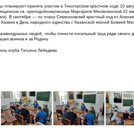
планируют принять участие в Тихогорском крестном ходе 10 авгус
священном св. преподобномученице Маргарите Мензелинской 22 авг
евск). В сентябре — по плану Симеоновский крестный ход от Алапае
 Казани в День народного единства с Казанской иконой Божией Ма
еравнодушных людей, чтобы понести посильный труд ради своего д
аших воинов и за Родину.
ель клуба Татьяна Лебедева.