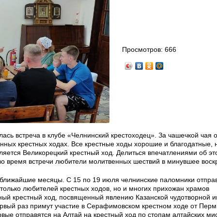
Просмотров:
666
лась встреча в клубе «Челнинский крестоходец». За чашечкой чая 
ных крестных ходах. Все крестные ходы хорошие и благодатные,
ется Великорецкий крестный ход. Делиться впечатлениями об эт
 во время встречи любители молитвенных шествий в минувшее воск
ближайшие месяцы. С 15 по 19 июля челнинские паломники отправ
 только любителей крестных ходов, но и многих прихожан храмов
ый крестный ход, посвященный явлению Казанской чудотворной и
ервый раз примут участие в Серафимовском крестном ходе от Перм
рвые отправятся на Алтай на крестный ход по стопам алтайских ми