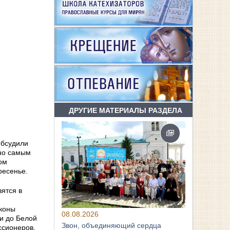
ДРУГИЕ МАТЕРИАЛЫ РАЗДЕЛА
обсудили
 но самым
ом
ресенье.
ятся в
коны
08.08.2026
и до Белой
Звон, объединяющий сердца
ссионеров.