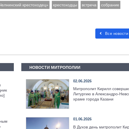
Челнинский крестоходец»
крестоходцы
встреча
собрание
Все новости
НОВОСТИ МИТРОПОЛИИ
02.06.2026
л
Митрополит Кирилл соверши
дник
Литургию в Александро-Невс
ео]
храме города Казани
01.06.2026
тным
о
В Духов день митрополит Ки