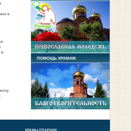
и
ама в
ия
л
 в
ПОМОЩЬ ХРАМАМ
иллу
я
ХРАМЫ ЕПАРХИИ