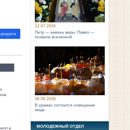
12.07.2026
Петр — камень веры, Павел —
 раздела
похвала вселенной
л
ком
08.08.2026
В храмах состоится освящение
меда
МОЛОДЕЖНЫЙ ОТДЕЛ
рилл и