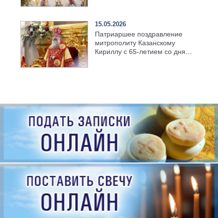
семинарии
15.05.2026
Патриаршее поздравление
митрополиту Казанскому
Кириллу с 65-летием со дня
рождения