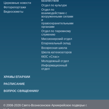
казачеством
Церковные новости
Отдел по культуре
Фоторепортажи
Отдел по
Видеосюжеты
взаимодействию с
вооруженными силами
и
правоохранительными
органами
Отдел по тюремному
служению
Миссионерский отдел
Епархиальный склад
Воскресная школа
Школа катехизаторов
КЮС «Спас»
Молодежный отдел
Информационный
отдел
ХРАМЫ ЕПАРХИИ
РАСПИСАНИЕ
ВОПРОС СВЯЩЕННИКУ
© 2008-2026 Свято-Вознесенское Архиерейское подворье г.