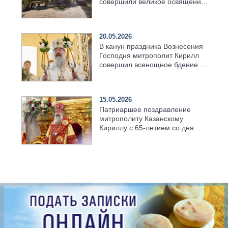
совершили великое освящение
возрождённого Троицкого
храма в селе Верхний Багряж
20.05.2026
В канун праздника Вознесения
Господня митрополит Кирилл
совершил всенощное бдение в
храме Казанской духовной
семинарии
15.05.2026
Патриаршее поздравление
митрополиту Казанскому
Кириллу с 65-летием со дня
рождения