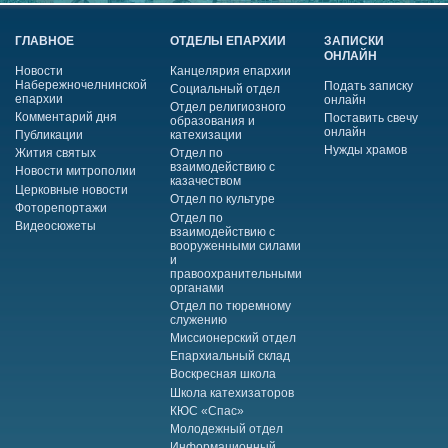
ГЛАВНОЕ
ОТДЕЛЫ ЕПАРХИИ
ЗАПИСКИ
ОНЛАЙН
Новости
Канцелярия епархии
Набережночелнинской
Подать записку
Социальный отдел
епархии
онлайн
Отдел религиозного
Комментарий дня
Поставить свечу
образования и
онлайн
Публикации
катехизации
Нужды храмов
Жития святых
Отдел по
взаимодействию с
Новости митрополии
казачеством
Церковные новости
Отдел по культуре
Фоторепортажи
Отдел по
Видеосюжеты
взаимодействию с
вооруженными силами
и
правоохранительными
органами
Отдел по тюремному
служению
Миссионерский отдел
Епархиальный склад
Воскресная школа
Школа катехизаторов
КЮС «Спас»
Молодежный отдел
Информационный