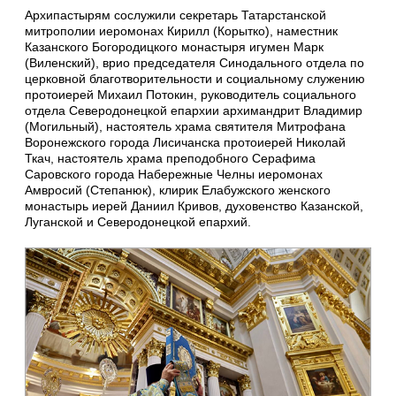
Архипастырям сослужили секретарь Татарстанской
митрополии иеромонах Кирилл (Корытко), наместник
Казанского Богородицкого монастыря игумен Марк
(Виленский), врио председателя Синодального отдела по
церковной благотворительности и социальному служению
протоиерей Михаил Потокин, руководитель социального
отдела Северодонецкой епархии архимандрит Владимир
(Могильный), настоятель храма святителя Митрофана
Воронежского города Лисичанска протоиерей Николай
Ткач, настоятель храма преподобного Серафима
Саровского города Набережные Челны иеромонах
Амвросий (Степанюк), клирик Елабужского женского
монастырь иерей Даниил Кривов, духовенство Казанской,
Луганской и Северодонецкой епархий.