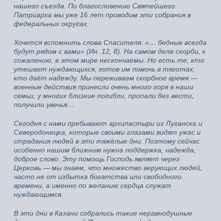
нашего съезда. По благословению Святейшего
Патриарха мы уже 16 лет проводим эти собрания в
федеральных округах.
Хочется вспомнить слова Спасителя: «… бедные всегда
будут рядом с вами» (Ин. 12, 8). На самом деле скорби, к
сожалению, в этом мире нескончаемы. Но есть те, кто
утешает нуждающихся, готов им помочь в тяготах,
кто даёт надежду. Мы переживаем скорбное время —
военные действия принесли очень много горя в наши
семьи, у многих близкие погибли, пропали без вести,
получили увечья…
Сегодня с нами пребывают архипастыри из Луганска и
Северодонецка, которые своими глазами видят ужас и
страдания людей в эти тяжёлые дни. Поэтому сейчас
особенно нашим ближним нужна поддержка, надежда,
доброе слово. Эту помощь Господь являет через
Церковь — мы знаем, что множество верующих людей,
часто не от избытка богатства или свободного
времени, а именно по желанию сердца служат
нуждающимся.
В эти дни в Казани собрались такие неравнодушные