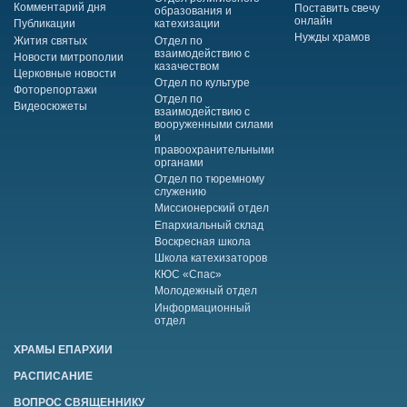
Комментарий дня
Поставить свечу
образования и
онлайн
Публикации
катехизации
Нужды храмов
Жития святых
Отдел по
взаимодействию с
Новости митрополии
казачеством
Церковные новости
Отдел по культуре
Фоторепортажи
Отдел по
Видеосюжеты
взаимодействию с
вооруженными силами
и
правоохранительными
органами
Отдел по тюремному
служению
Миссионерский отдел
Епархиальный склад
Воскресная школа
Школа катехизаторов
КЮС «Спас»
Молодежный отдел
Информационный
отдел
ХРАМЫ ЕПАРХИИ
РАСПИСАНИЕ
ВОПРОС СВЯЩЕННИКУ