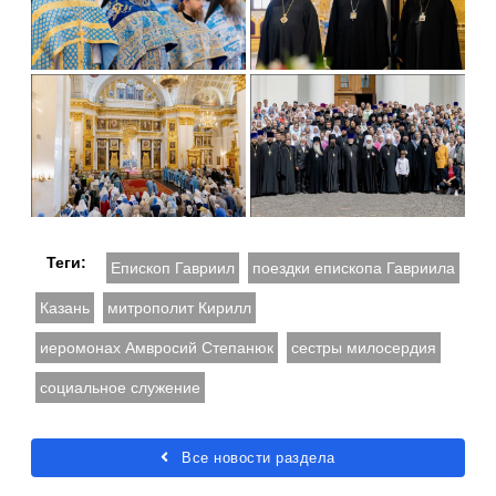
Теги:
Епископ Гавриил
поездки епископа Гавриила
Казань
митрополит Кирилл
иеромонах Амвросий Степанюк
сестры милосердия
социальное служение
Все новости раздела