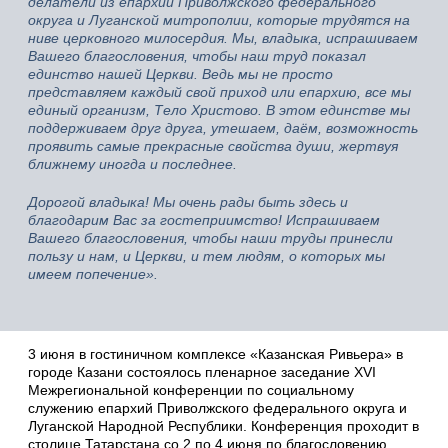
делатели из епархий Приволжского федерального
округа и Луганской митрополии, которые трудятся на
ниве церковного милосердия. Мы, владыка, испрашиваем
Вашего благословения, чтобы наш труд показал
единство нашей Церкви. Ведь мы не просто
представляем каждый свой приход или епархию, все мы
единый организм, Тело Христово. В этом единстве мы
поддерживаем друг друга, утешаем, даём, возможность
проявить самые прекрасные свойства души, жертвуя
ближнему иногда и последнее.
Дорогой владыка! Мы очень рады быть здесь и
благодарим Вас за гостеприимство! Испрашиваем
Вашего благословения, чтобы наши труды принесли
пользу и нам, и Церкви, и тем людям, о которых мы
имеем попечение».
3 июня в гостиничном комплексе «Казанская Ривьера» в
городе Казани состоялось пленарное заседание XVI
Межрегиональной конференции по социальному
служению епархий Приволжского федерального округа и
Луганской Народной Республики. Конференция проходит в
столице Татарстана со 2 по 4 июня по благословению