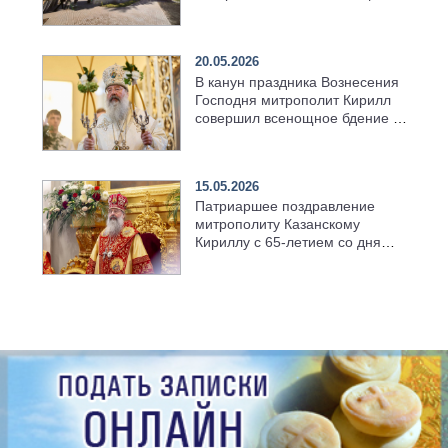
возрождённого Троицкого
храма в селе Верхний Багряж
20.05.2026
В канун праздника Вознесения
Господня митрополит Кирилл
совершил всенощное бдение в
храме Казанской духовной
семинарии
15.05.2026
Патриаршее поздравление
митрополиту Казанскому
Кириллу с 65-летием со дня
рождения