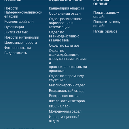
ОНЛАЙН
Новости
Канцелярия епархии
Набережночелнинской
Подать записку
Социальный отдел
епархии
онлайн
Отдел религиозного
Комментарий дня
Поставить свечу
образования и
онлайн
Публикации
катехизации
Нужды храмов
Жития святых
Отдел по
взаимодействию с
Новости митрополии
казачеством
Церковные новости
Отдел по культуре
Фоторепортажи
Отдел по
Видеосюжеты
взаимодействию с
вооруженными силами
и
правоохранительными
органами
Отдел по тюремному
служению
Миссионерский отдел
Епархиальный склад
Воскресная школа
Школа катехизаторов
КЮС «Спас»
Молодежный отдел
Информационный
отдел