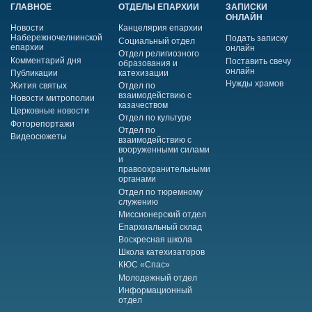
ГЛАВНОЕ
ОТДЕЛЫ ЕПАРХИИ
ЗАПИСКИ
ОНЛАЙН
Новости
Канцелярия епархии
Набережночелнинской
Подать записку
Социальный отдел
епархии
онлайн
Отдел религиозного
Комментарий дня
Поставить свечу
образования и
онлайн
Публикации
катехизации
Нужды храмов
Жития святых
Отдел по
взаимодействию с
Новости митрополии
казачеством
Церковные новости
Отдел по культуре
Фоторепортажи
Отдел по
Видеосюжеты
взаимодействию с
вооруженными силами
и
правоохранительными
органами
Отдел по тюремному
служению
Миссионерский отдел
Епархиальный склад
Воскресная школа
Школа катехизаторов
КЮС «Спас»
Молодежный отдел
Информационный
отдел