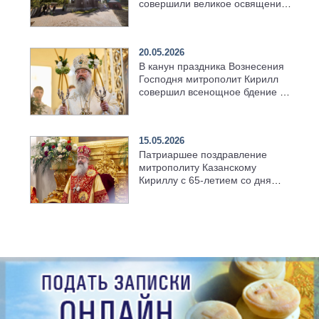
совершили великое освящение
возрождённого Троицкого
храма в селе Верхний Багряж
20.05.2026
В канун праздника Вознесения
Господня митрополит Кирилл
совершил всенощное бдение в
храме Казанской духовной
семинарии
15.05.2026
Патриаршее поздравление
митрополиту Казанскому
Кириллу с 65-летием со дня
рождения