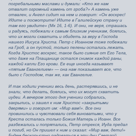
погребальными маслами и думали: «Кто же нам
отвалит огромный камень от гроба?» А камень уже
отвален, и Ангел сидит на нем и говорит: «Он воскрес!
Идите и посмотрите! Идите в Галилейскую страну и
там его увидите» (Мк 16, 1-6). И они, не веря, страшась
и радуясь, побежали к самым близким ученикам, боялись,
что их могли схватить и обидеть за веру в Господа
нашего Иисуса Христа. Петр с Иоанном тоже побежали
на Гроб, а он пустой, только пелены остались лежать.
Когда Христос воскрес, такое было сияние от Его Тела,
что даже на Плащанице остался снимок каждой раны,
каждой капли Его крови. Ее еще иногда называют
«пятым Евангелием» — она нам показывает все, что
было с Господом, так же, как Евангелие.
И так ходили ученики весь день, растерявшись, и не
знали, что делать, боялись, что их могут схватить
иудеи. А вечером этого дня ученики собрались,
закрылись, и зашел к ним Христос «закрытыми
дверями» и говорит им: «Мир вам!». Все они
провинились и чувствовали себя виноватыми, что у
Креста осталась только Божия Матерь и Иоанн. Все
разбежались и попрятались, Петр отрекся, Иуда предал
и погиб, но Он пришел к ним и сказал: «Мир вам, дети!»
Будем бескорыстно радоваться в эти дни Светлой