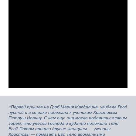
«Первой пришла на Гроб Мария Магдалина, увидела Гроб
пустой и в страхе побежала к ученикам Христовым
Петру и Иоанну. С кем еще она могла поделиться своим
горем, что унесли Господа и куда-то положили Тело
Его? Потом пришли другие женщины — ученицы
Христовы — помазать Его Тело ароматными