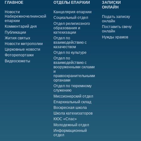
ГЛАВНОЕ
ОТДЕЛЫ ЕПАРХИИ
ЗАПИСКИ
ОНЛАЙН
Новости
Канцелярия епархии
Набережночелнинской
Подать записку
Социальный отдел
епархии
онлайн
Отдел религиозного
Комментарий дня
Поставить свечу
образования и
онлайн
Публикации
катехизации
Нужды храмов
Жития святых
Отдел по
взаимодействию с
Новости митрополии
казачеством
Церковные новости
Отдел по культуре
Фоторепортажи
Отдел по
Видеосюжеты
взаимодействию с
вооруженными силами
и
правоохранительными
органами
Отдел по тюремному
служению
Миссионерский отдел
Епархиальный склад
Воскресная школа
Школа катехизаторов
КЮС «Спас»
Молодежный отдел
Информационный
отдел