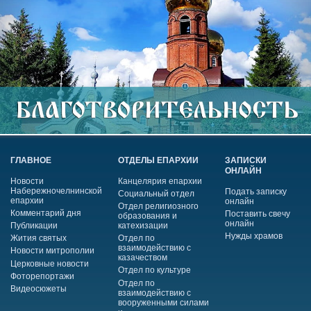
ГЛАВНОЕ
ОТДЕЛЫ ЕПАРХИИ
ЗАПИСКИ
ОНЛАЙН
Новости
Канцелярия епархии
Набережночелнинской
Подать записку
Социальный отдел
епархии
онлайн
Отдел религиозного
Комментарий дня
Поставить свечу
образования и
онлайн
Публикации
катехизации
Нужды храмов
Жития святых
Отдел по
взаимодействию с
Новости митрополии
казачеством
Церковные новости
Отдел по культуре
Фоторепортажи
Отдел по
Видеосюжеты
взаимодействию с
вооруженными силами