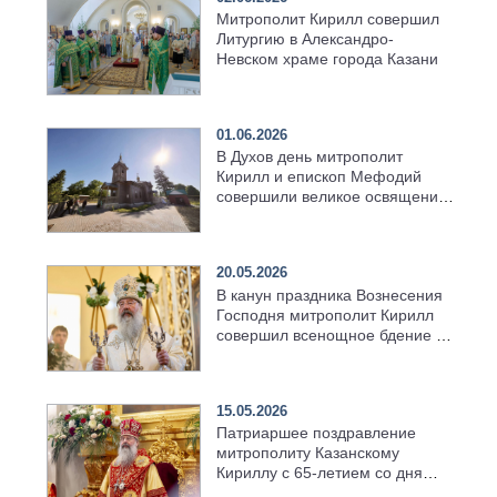
Митрополит Кирилл совершил
Литургию в Александро-
Невском храме города Казани
01.06.2026
В Духов день митрополит
Кирилл и епископ Мефодий
совершили великое освящение
возрождённого Троицкого
храма в селе Верхний Багряж
20.05.2026
В канун праздника Вознесения
Господня митрополит Кирилл
совершил всенощное бдение в
храме Казанской духовной
семинарии
15.05.2026
Патриаршее поздравление
митрополиту Казанскому
Кириллу с 65-летием со дня
рождения