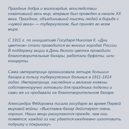
Праздник добра и милосердия, впоследствии
охвативший весь мир, впервые был проведен в начале XX
века. Праздник, объединивший тысячи людей в борьбе с
«чумой века» — туберкулезом, был принят во всем
мире.
С 1911 г. по инициативе Государя Николая II, «Дни
цветков» стали проводится во многих городах России.
В поддержку акции в День белого цветка проводили
благотворительные базары, работали буфеты, шли
концерты.
Сама императрица организовала четыре больших
базара в пользу туберкулезных больных в 1911-1914
годах. Императрица, наследник и великие княжны
собственноручно готовили для праздника поделки и
сами же их продавали на благотворительном базаре.
Александра Фёдоровна писала государю во время Первой
мировой войны: «Выставка-базар действуют очень
хорошо. Наши вещи раскупаются прежде, чем они
появятся; каждой из нас удается ежедневно изготовить
подушку и покрышку».