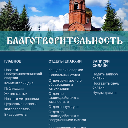
ГЛАВНОЕ
ОТДЕЛЫ ЕПАРХИИ
ЗАПИСКИ
ОНЛАЙН
Новости
Канцелярия епархии
Набережночелнинской
Подать записку
Социальный отдел
епархии
онлайн
Отдел религиозного
Комментарий дня
Поставить свечу
образования и
онлайн
Публикации
катехизации
Нужды храмов
Жития святых
Отдел по
взаимодействию с
Новости митрополии
казачеством
Церковные новости
Отдел по культуре
Фоторепортажи
Отдел по
Видеосюжеты
взаимодействию с
вооруженными силами
и