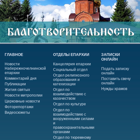
ГЛАВНОЕ
ОТДЕЛЫ ЕПАРХИИ
ЗАПИСКИ
ОНЛАЙН
Новости
Канцелярия епархии
Набережночелнинской
Подать записку
Социальный отдел
епархии
онлайн
Отдел религиозного
Комментарий дня
Поставить свечу
образования и
онлайн
Публикации
катехизации
Нужды храмов
Жития святых
Отдел по
взаимодействию с
Новости митрополии
казачеством
Церковные новости
Отдел по культуре
Фоторепортажи
Отдел по
Видеосюжеты
взаимодействию с
вооруженными силами
и
правоохранительными
органами
Отдел по тюремному