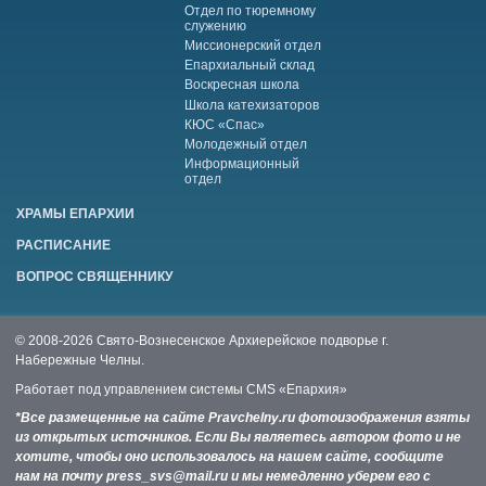
Отдел по тюремному
служению
Миссионерский отдел
Епархиальный склад
Воскресная школа
Школа катехизаторов
КЮС «Спас»
Молодежный отдел
Информационный
отдел
ХРАМЫ ЕПАРХИИ
РАСПИСАНИЕ
ВОПРОС СВЯЩЕННИКУ
© 2008-2026 Свято-Вознесенское Архиерейское подворье г.
Набережные Челны.
Работает под управлением системы
CMS «Епархия»
*Все размещенные на сайте Pravchelny.ru фотоизображения взяты
из открытых источников. Если Вы являетесь автором фото и не
хотите, чтобы оно использовалось на нашем сайте, сообщите
нам на почту press_svs@mail.ru и мы немедленно уберем его с