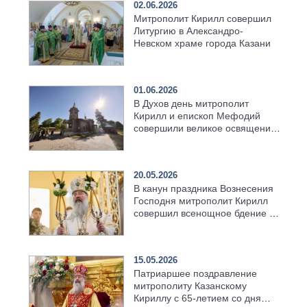
02.06.2026
Митрополит Кирилл совершил
Литургию в Александро-
Невском храме города Казани
01.06.2026
В Духов день митрополит
Кирилл и епископ Мефодий
совершили великое освящение
возрождённого Троицкого
храма в селе Верхний Багряж
20.05.2026
В канун праздника Вознесения
Господня митрополит Кирилл
совершил всенощное бдение в
храме Казанской духовной
семинарии
15.05.2026
Патриаршее поздравление
митрополиту Казанскому
Кириллу с 65-летием со дня