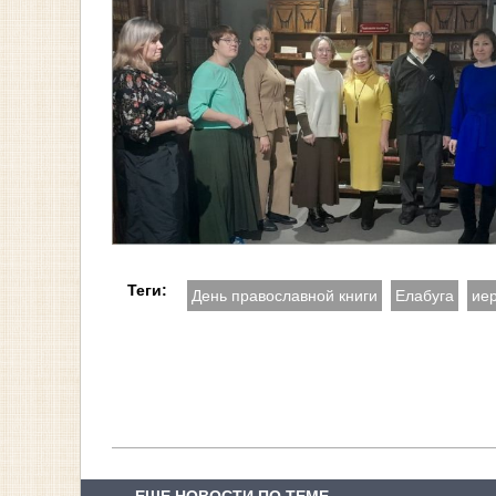
Теги:
День православной книги
Елабуга
ие