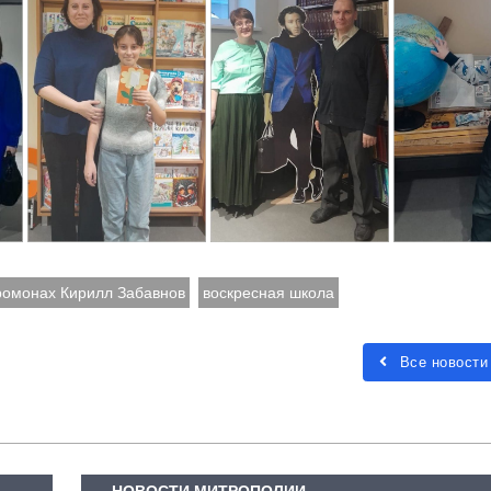
ромонах Кирилл Забавнов
воскресная школа
Все новости