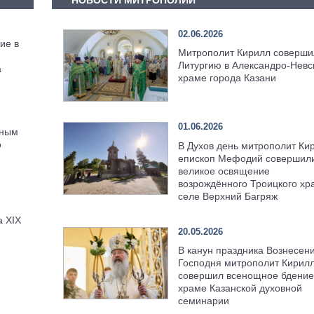
НОВОСТИ МИТРОПОЛИИ
02.06.2026
ие в
Митрополит Кирилл соверши
Литургию в Александро-Невс
а
храме города Казани
01.06.2026
тным
о
В Духов день митрополит Ки
епископ Мефодий совершил
великое освящение
возрождённого Троицкого хр
селе Верхний Багряж
а XIX
20.05.2026
В канун праздника Вознесен
Господня митрополит Кирил
совершил всенощное бдение
храме Казанской духовной
семинарии