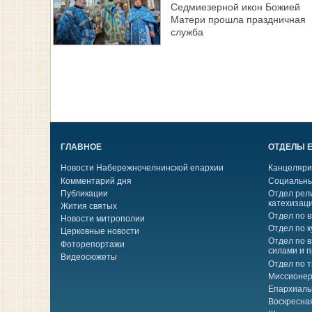
Седмиезерной икон Божией
Матери прошла праздничная
служба
ГЛАВНОЕ
ОТДЕЛЫ 
Новости Набережночелнинской епархии
Канцеляри
Комментарий дня
Социальны
Публикации
Отдел рел
катехизац
Жития святых
Отдел по 
Новости митрополии
Отдел по к
Церковные новости
Отдел по 
Фоторепортажи
силами и 
Видеосюжеты
Отдел по 
Миссионер
Епархиаль
Воскресна