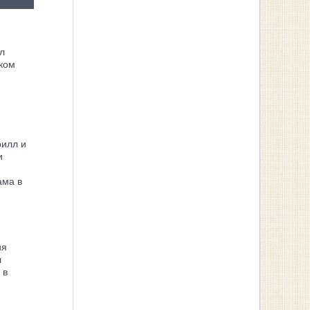
л
ком
рилл и
и
ама в
ия
л
 в