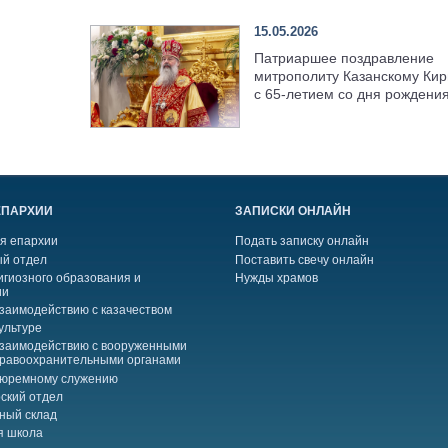
15.05.2026
Патриаршее поздравление
митрополиту Казанскому Кир
с 65-летием со дня рождени
ЕПАРХИИ
ЗАПИСКИ ОНЛАЙН
я епархии
Подать записку онлайн
й отдел
Поставить свечу онлайн
игиозного образования и
Нужды храмов
ии
взаимодействию с казачеством
ультуре
взаимодействию с вооруженными
правоохранительными органами
тюремному служению
ский отдел
ный склад
я школа