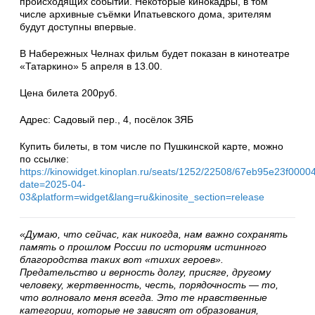
происходящих событий. Некоторые кинокадры, в том
числе архивные съёмки Ипатьевского дома, зрителям
будут доступны впервые.
В Набережных Челнах фильм будет показан в кинотеатре
«Татаркино» 5 апреля в 13.00.
Цена билета 200руб.
Адрес: Садовый пер., 4, посёлок ЗЯБ
Купить билеты, в том числе по Пушкинской карте, можно
по ссылке:
https://kinowidget.kinoplan.ru/seats/1252/22508/67eb95e23f000
date=2025-04-
03&platform=widget&lang=ru&kinosite_section=release
«Думаю, что сейчас, как никогда, нам важно сохранять
память о прошлом России по историям истинного
благородства таких вот «тихих героев».
Предательство и верность долгу, присяге, другому
человеку, жертвенность, честь, порядочность — то,
что волновало меня всегда. Это те нравственные
категории, которые не зависят от образования,