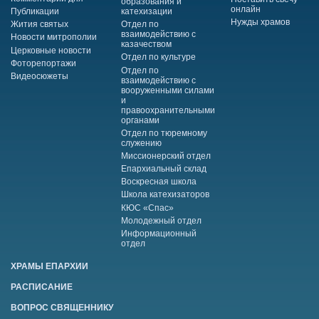
образования и
онлайн
Публикации
катехизации
Нужды храмов
Жития святых
Отдел по
взаимодействию с
Новости митрополии
казачеством
Церковные новости
Отдел по культуре
Фоторепортажи
Отдел по
Видеосюжеты
взаимодействию с
вооруженными силами
и
правоохранительными
органами
Отдел по тюремному
служению
Миссионерский отдел
Епархиальный склад
Воскресная школа
Школа катехизаторов
КЮС «Спас»
Молодежный отдел
Информационный
отдел
ХРАМЫ ЕПАРХИИ
РАСПИСАНИЕ
ВОПРОС СВЯЩЕННИКУ