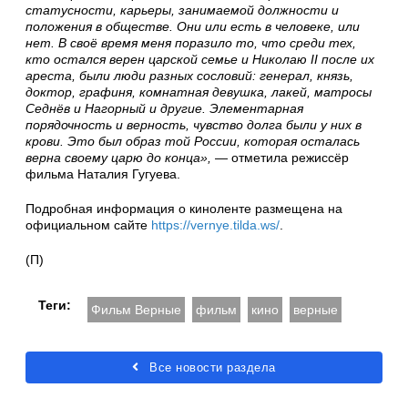
статусности, карьеры, занимаемой должности и
положения в обществе. Они или есть в человеке, или
нет. В своё время меня поразило то, что среди тех,
кто остался верен царской семье и Николаю II после их
ареста, были люди разных сословий: генерал, князь,
доктор, графиня, комнатная девушка, лакей, матросы
Седнёв и Нагорный и другие. Элементарная
порядочность и верность, чувство долга были у них в
крови. Это был образ той России, которая осталась
верна своему царю до конца»,
— отметила режиссёр
фильма Наталия Гугуева.
Подробная информация о киноленте размещена на
официальном сайте
https://vernye.tilda.ws/
.
(П)
Теги:
Фильм Верные
фильм
кино
верные
Все новости раздела