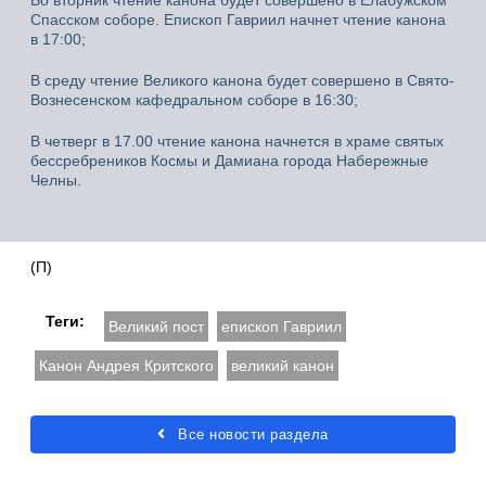
Во вторник чтение канона будет совершено в Елабужском
Спасском соборе. Епископ Гавриил начнет чтение канона
в 17:00;
В среду чтение Великого канона будет совершено в Свято-
Вознесенском кафедральном соборе в 16:30;
В четверг в 17.00 чтение канона начнется в храме святых
бессребреников Космы и Дамиана города Набережные
Челны.
(П)
Теги:
Великий пост
епископ Гавриил
Канон Андрея Критского
великий канон
Все новости раздела