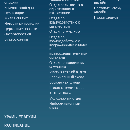
епархии
онлайн
Отдел религиозного
Комментарий дня
Поставить свечу
образования и
онлайн
Публикации
катехизации
Нужды храмов
Жития святых
Отдел по
взаимодействию с
Новости митрополии
казачеством
Церковные новости
Отдел по культуре
Фоторепортажи
Отдел по
Видеосюжеты
взаимодействию с
вооруженными силами
и
правоохранительными
органами
Отдел по тюремному
служению
Миссионерский отдел
Епархиальный склад
Воскресная школа
Школа катехизаторов
КЮС «Спас»
Молодежный отдел
Информационный
отдел
ХРАМЫ ЕПАРХИИ
РАСПИСАНИЕ