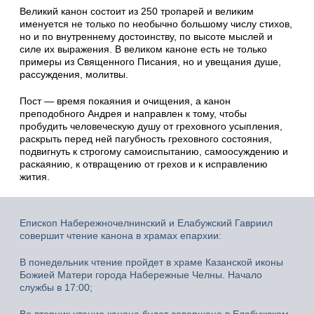
Великий канон состоит из 250 тропарей и великим
именуется не только по необычно большому числу стихов,
но и по внутреннему достоинству, по высоте мыслей и
силе их выражения. В великом каноне есть не только
примеры из Священного Писания, но и увещания душе,
рассуждения, молитвы.
Пост — время покаяния и очищения, а канон
преподобного Андрея и направлен к тому, чтобы
пробудить человеческую душу от греховного усыпления,
раскрыть перед ней пагубность греховного состояния,
подвигнуть к строгому самоиспытанию, самоосуждению и
раскаянию, к отвращению от грехов и к исправлению
жития.
Епископ Набережночелнинский и Елабужский Гавриил
совершит чтение канона в храмах епархии:
В понедельник чтение пройдет в храме Казанской иконы
Божией Матери города Набережные Челны. Начало
службы в 17:00;