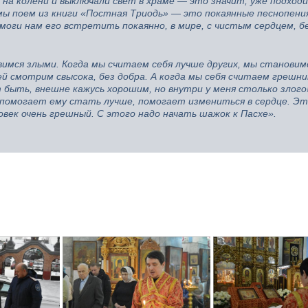
 на колени и выключали свет в храме — это значит, уже подходи
 мы поем из книги «Постная Триодь» — это покаянные песнопени
моги нам его встретить покаянно, в мире, с чистым сердцем, бе
вимся злыми. Когда мы считаем себя лучше других, мы становим
й смотрим свысока, без добра. А когда мы себя считаем грешни
т быть, внешне кажусь хорошим, но внутри у меня столько злог
 помогает ему стать лучше, помогает измениться в сердце. Эт
овек очень грешный. С этого надо начать шажок к Пасхе».