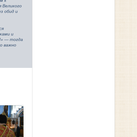
м к
я Великого
з обид и
ся
ками и
о!» — тогда
о важно