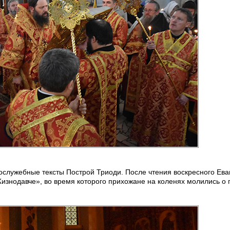
гослужебные тексты Построй Триоди. После чтения воскресного Ев
Жизнодавче», во время которого прихожане на коленях молились о