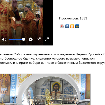
Просмотров:
1533
Mute
Settings
PIP
Enter
fullscreen
нование Собора новомучеников и исповедников Церкви Русской в 
о Всенощное бдение, служение которого возглавил епископ
ослужили клирики собора во главе с благочинным Закамского окру