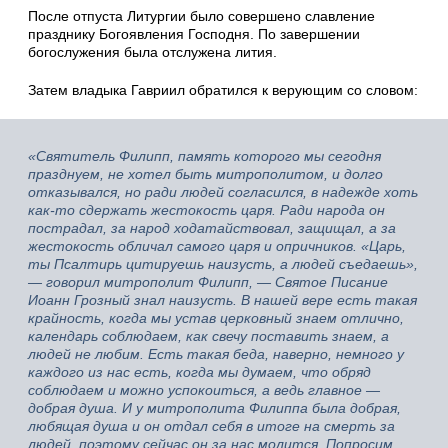
После отпуста Литургии было совершено славление
празднику Богоявления Господня. По завершении
богослужения была отслужена лития.
Затем владыка Гавриил обратился к верующим со словом:
«Святитель Филипп, память которого мы сегодня
празднуем, не хотел быть митрополитом, и долго
отказывался, но ради людей согласился, в надежде хоть
как-то сдержать жестокость царя. Ради народа он
пострадал, за народ ходатайствовал, защищал, а за
жестокость обличал самого царя и опричников. «Царь,
ты Псалтирь цитируешь наизусть, а людей съедаешь»,
— говорил митрополит Филипп, — Святое Писание
Иоанн Грозный знал наизусть. В нашей вере есть такая
крайность, когда мы устав церковный знаем отлично,
календарь соблюдаем, как свечу поставить знаем, а
людей не любим. Есть такая беда, наверно, немного у
каждого из нас есть, когда мы думаем, что обряд
соблюдаем и можно успокоиться, а ведь главное —
добрая душа. И у митрополита Филиппа была добрая,
любящая душа и он отдал себя в итоге на смерть за
людей, поэтому сейчас он за нас молится. Попросим