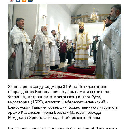
22 января, в среду седмицы 31-й по Пятидесятнице,
попразднства Богоявления, в день памяти святителя
Филиппа, митрополита Московского и всея Руси,
чудотворца (1569), епископ Набережночелнинский и
Елабужский Гавриил совершил Божественную литургию в
храме Казанской иконы Божией Матери прихода
Рождества Христова города Набережные Челны.
Его Преосвященству сослужили благочинный Закамского