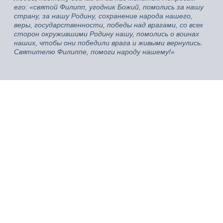
его: «святой Филипп, угодник Божий, помолись за нашу
страну, за нашу Родину, сохранение народа нашего,
веры, государственности, победы над врагами, со всех
сторон окружившими Родину нашу, помолись о воинах
наших, чтобы они победили врага и живыми вернулись.
Святителю Филиппе, помоги народу нашему!»