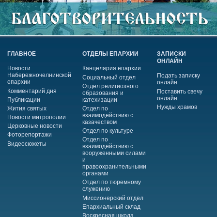
ГЛАВНОЕ
ОТДЕЛЫ ЕПАРХИИ
ЗАПИСКИ
ОНЛАЙН
Новости
Канцелярия епархии
Набережночелнинской
Подать записку
Социальный отдел
епархии
онлайн
Отдел религиозного
Комментарий дня
Поставить свечу
образования и
онлайн
Публикации
катехизации
Нужды храмов
Жития святых
Отдел по
взаимодействию с
Новости митрополии
казачеством
Церковные новости
Отдел по культуре
Фоторепортажи
Отдел по
Видеосюжеты
взаимодействию с
вооруженными силами
и
правоохранительными
органами
Отдел по тюремному
служению
Миссионерский отдел
Епархиальный склад
Воскресная школа