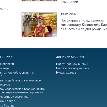
семинарии
лей с
15.05.2026
Патриаршее поздравление
митрополиту Казанскому Кир
с 65-летием со дня рождени
ЕПАРХИИ
ЗАПИСКИ ОНЛАЙН
я епархии
Подать записку онлайн
й отдел
Поставить свечу онлайн
игиозного образования и
Нужды храмов
ии
взаимодействию с казачеством
ультуре
взаимодействию с вооруженными
правоохранительными органами
тюремному служению
ский отдел
ный склад