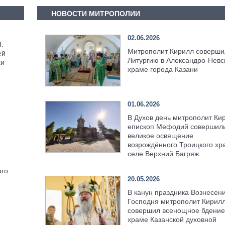
НОВОСТИ МИТРОПОЛИИ
02.06.2026
.
Митрополит Кирилл соверши
ей
Литургию в Александро-Невс
хи
храме города Казани
01.06.2026
В Духов день митрополит Ки
епископ Мефодий совершил
великое освящение
возрождённого Троицкого хр
селе Верхний Багряж
ого
20.05.2026
В канун праздника Вознесен
Господня митрополит Кирил
совершил всенощное бдение
храме Казанской духовной