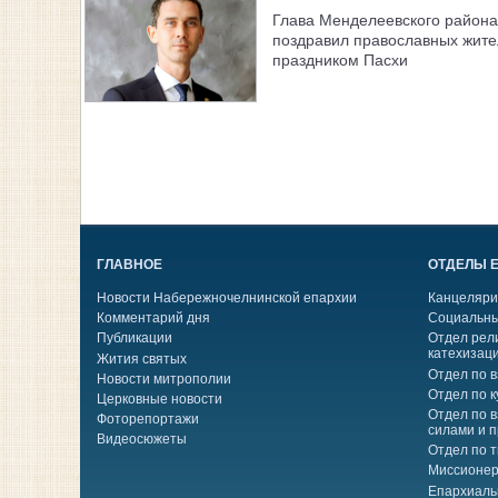
Глава Менделеевского района
поздравил православных жите
праздником Пасхи
ГЛАВНОЕ
ОТДЕЛЫ 
Новости Набережночелнинской епархии
Канцеляри
Комментарий дня
Социальны
Публикации
Отдел рел
катехизац
Жития святых
Отдел по 
Новости митрополии
Отдел по к
Церковные новости
Отдел по 
Фоторепортажи
силами и 
Видеосюжеты
Отдел по 
Миссионер
Епархиаль