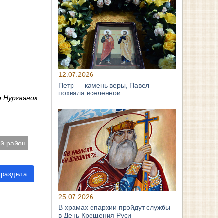
12.07.2026
Петр — камень веры, Павел —
похвала вселенной
р Нургаянов
ий район
 раздела
25.07.2026
В храмах епархии пройдут службы
в День Крещения Руси