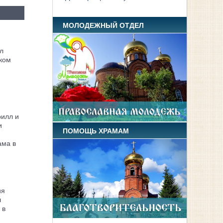
МОЛОДЕЖНЫЙ ОТДЕЛ
л
ком
рилл и
и
ПОМОЩЬ ХРАМАМ
ама в
ия
л
 в