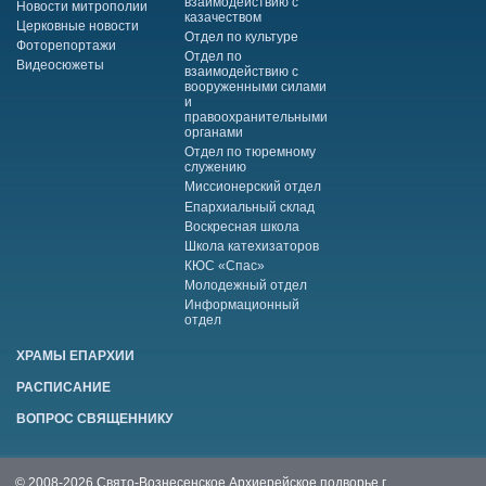
взаимодействию с
Новости митрополии
казачеством
Церковные новости
Отдел по культуре
Фоторепортажи
Отдел по
Видеосюжеты
взаимодействию с
вооруженными силами
и
правоохранительными
органами
Отдел по тюремному
служению
Миссионерский отдел
Епархиальный склад
Воскресная школа
Школа катехизаторов
КЮС «Спас»
Молодежный отдел
Информационный
отдел
ХРАМЫ ЕПАРХИИ
РАСПИСАНИЕ
ВОПРОС СВЯЩЕННИКУ
© 2008-2026 Свято-Вознесенское Архиерейское подворье г.