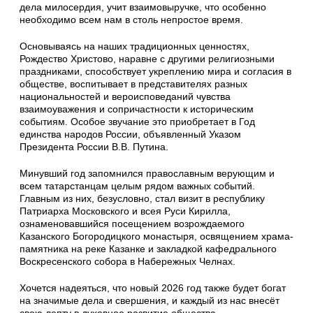
дела милосердия, учит взаимовыручке, что особенно
необходимо всем нам в столь непростое время.
Основываясь на наших традиционных ценностях,
Рождество Христово, наравне с другими религиозными
праздниками, способствует укреплению мира и согласия в
обществе, воспитывает в представителях разных
национальностей и вероисповеданий чувства
взаимоуважения и сопричастности к историческим
событиям. Особое звучание это приобретает в Год
единства народов России, объявленный Указом
Президента России В.В. Путина.
Минувший год запомнился православным верующим и
всем татарстанцам целым рядом важных событий.
Главным из них, безусловно, стал визит в республику
Патриарха Московского и всея Руси Кирилла,
ознаменовавшийся посещением возрождаемого
Казанского Богородицкого монастыря, освящением храма-
памятника на реке Казанке и закладкой кафедрального
Воскресенского собора в Набережных Челнах.
Хочется надеяться, что новый 2026 год также будет богат
на значимые дела и свершения, и каждый из нас внесёт