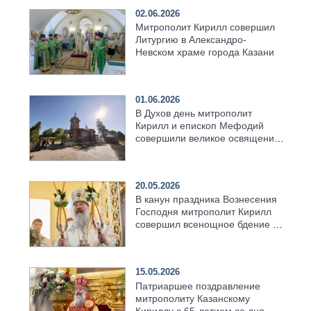
02.06.2026
Митрополит Кирилл совершил
Литургию в Александро-
Невском храме города Казани
01.06.2026
В Духов день митрополит
Кирилл и епископ Мефодий
совершили великое освящение
возрождённого Троицкого
храма в селе Верхний Багряж
20.05.2026
В канун праздника Вознесения
Господня митрополит Кирилл
совершил всенощное бдение в
храме Казанской духовной
семинарии
15.05.2026
Патриаршее поздравление
митрополиту Казанскому
Кириллу с 65-летием со дня