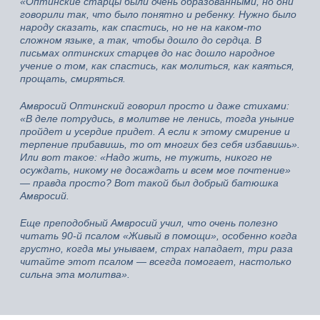
«Оптинские старцы были очень образованными, но они
говорили так, что было понятно и ребенку. Нужно было
народу сказать, как спастись, но не на каком-то
сложном языке, а так, чтобы дошло до сердца. В
письмах оптинских старцев до нас дошло народное
учение о том, как спастись, как молиться, как каяться,
прощать, смиряться.
Амвросий Оптинский говорил просто и даже стихами:
«В деле потрудись, в молитве не ленись, тогда уныние
пройдет и усердие придет. А если к этому смирение и
терпение прибавишь, то от многих без себя избавишь».
Или вот такое: «Надо жить, не тужить, никого не
осуждать, никому не досаждать и всем мое почтение»
— правда просто? Вот такой был добрый батюшка
Амвросий.
Еще преподобный Амвросий учил, что очень полезно
читать 90-й псалом «Живый в помощи», особенно когда
грустно, когда мы унываем, страх нападает, три раза
читайте этот псалом — всегда помогает, настолько
сильна эта молитва».