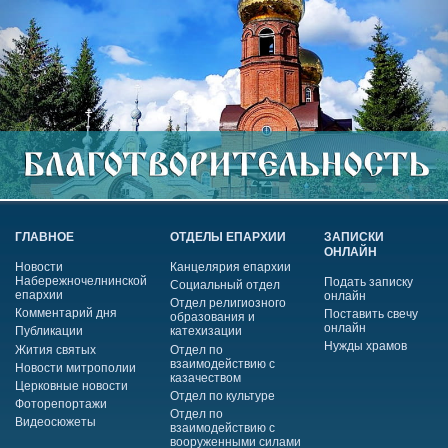
ГЛАВНОЕ
ОТДЕЛЫ ЕПАРХИИ
ЗАПИСКИ
ОНЛАЙН
Новости
Канцелярия епархии
Набережночелнинской
Подать записку
Социальный отдел
епархии
онлайн
Отдел религиозного
Комментарий дня
Поставить свечу
образования и
онлайн
Публикации
катехизации
Нужды храмов
Жития святых
Отдел по
взаимодействию с
Новости митрополии
казачеством
Церковные новости
Отдел по культуре
Фоторепортажи
Отдел по
Видеосюжеты
взаимодействию с
вооруженными силами