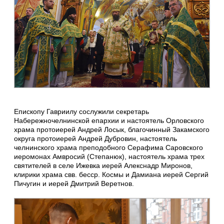
Епископу Гавриилу сослужили секретарь
Набережночелнинской епархии и настоятель Орловского
храма протоиерей Андрей Лосык, благочинный Закамского
округа протоиерей Андрей Дубровин, настоятель
челнинского храма преподобного Серафима Саровского
иеромонах Амвросий (Степанюк), настоятель храма трех
святителей в селе Ижевка иерей Алекснадр Миронов,
клирики храма свв. бесср. Космы и Дамиана иерей Сергий
Пичугин и иерей Дмитрий Веретнов.