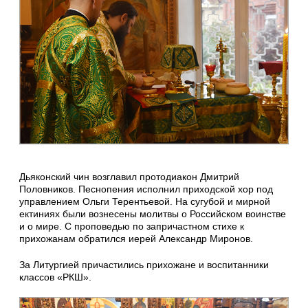
Дьяконский чин возглавил протодиакон Дмитрий
Половников. Песнопения исполнил приходской хор под
управлением Ольги Терентьевой. На сугубой и мирной
ектиниях были вознесены молитвы о Российском воинстве
и о мире. С проповедью по запричастном стихе к
прихожанам обратился иерей Александр Миронов.
За Литургией причастились прихожане и воспитанники
классов «РКШ».