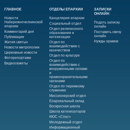
ГЛАВНОЕ
ОТДЕЛЫ ЕПАРХИИ
ЗАПИСКИ
ОНЛАЙН
Новости
Канцелярия епархии
Набережночелнинской
Подать записку
Социальный отдел
епархии
онлайн
Отдел религиозного
Комментарий дня
Поставить свечу
образования и
онлайн
Публикации
катехизации
Нужды храмов
Жития святых
Отдел по
взаимодействию с
Новости митрополии
казачеством
Церковные новости
Отдел по культуре
Фоторепортажи
Отдел по
Видеосюжеты
взаимодействию с
вооруженными силами
и
правоохранительными
органами
Отдел по тюремному
служению
Миссионерский отдел
Епархиальный склад
Воскресная школа
Школа катехизаторов
КЮС «Спас»
Молодежный отдел
Информационный