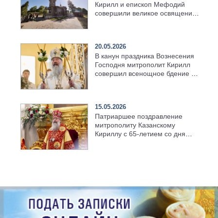
Кирилл и епископ Мефодий
совершили великое освящение
возрождённого Троицкого
храма в селе Верхний Багряж
20.05.2026
В канун праздника Вознесения
Господня митрополит Кирилл
совершил всенощное бдение в
храме Казанской духовной
семинарии
15.05.2026
Патриаршее поздравление
митрополиту Казанскому
Кириллу с 65-летием со дня
рождения