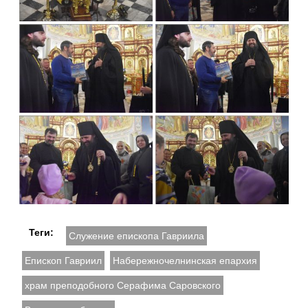
Теги:
Служение епископа Гавриила
Епископ Гавриил
Набережночелнинская епархия
храм преподобного Серафима Саровского