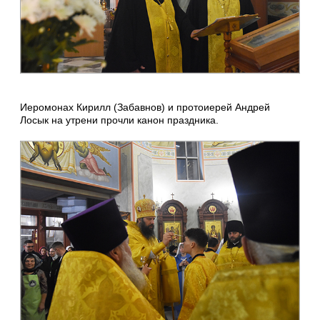
Иеромонах Кирилл (Забавнов) и протоиерей Андрей
Лосык на утрени прочли канон праздника.