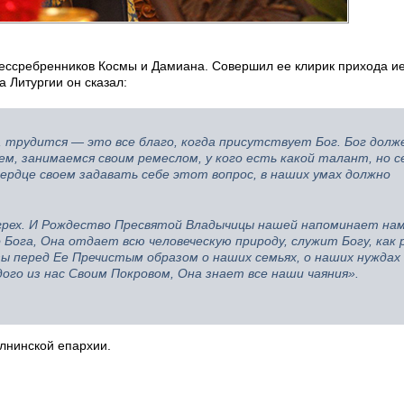
бессребренников Космы и Дамиана. Совершил ее клирик прихода и
а Литургии он сказал:
е, трудится — это все благо, когда присутствует Бог. Бог долж
м, занимаемся своим ремеслом, у кого есть какой талант, но с
ердце своем задавать себе этот вопрос, в наших умах должно
грех. И Рождество Пресвятой Владычицы нашей напоминает нам
 Бога, Она отдает всю человеческую природу, служит Богу, как 
ы перед Ее Пречистым образом о наших семьях, о наших нуждах
го из нас Своим Покровом, Она знает все наши чаяния».
лнинской епархии.