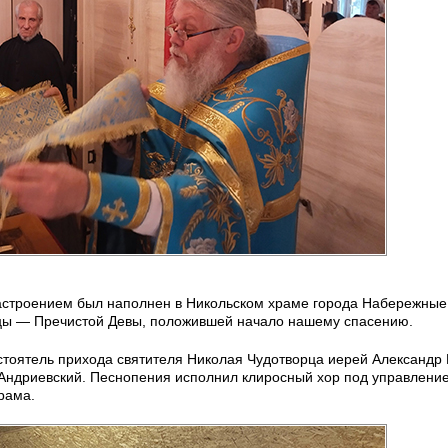
настроением был наполнен в Никольском храме города Набережны
цы — Пречистой Девы, положившей начало нашему спасению.
тоятель прихода святителя Николая Чудотворца иерей Александр
 Андриевский. Песнопения исполнил клиросный хор под управлен
рама.