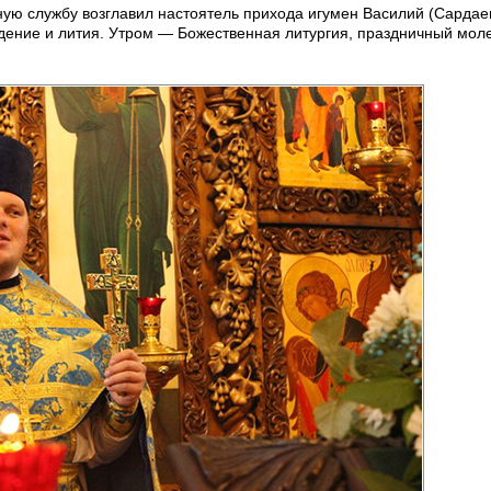
ую службу возглавил настоятель прихода игумен Василий (Сардаев
ение и лития. Утром — Божественная литургия, праздничный мол