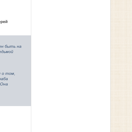
ерей
ен быть на
едьмой
 о том,
раба
 Она