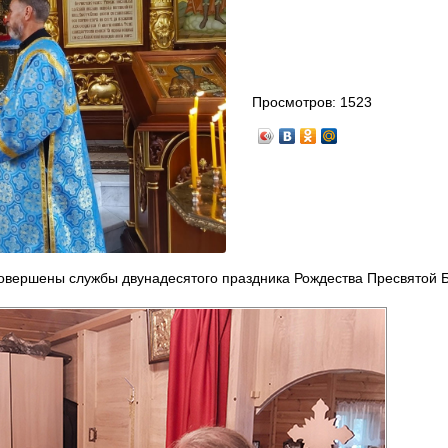
Просмотров:
1523
 совершены службы двунадесятого праздника Рождества Пресвятой 