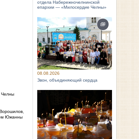
отдела Набережночелнинской
епархии — «Милосердие Челны»
08.08.2026
Звон, объединяющий сердца
е Челны
 Ворошилов,
ием Южанны