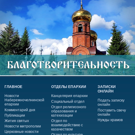
ГЛАВНОЕ
ОТДЕЛЫ ЕПАРХИИ
ЗАПИСКИ
ОНЛАЙН
Новости
Канцелярия епархии
Набережночелнинской
Подать записку
Социальный отдел
епархии
онлайн
Отдел религиозного
Комментарий дня
Поставить свечу
образования и
онлайн
Публикации
катехизации
Нужды храмов
Жития святых
Отдел по
взаимодействию с
Новости митрополии
казачеством
Церковные новости
Отдел по культуре