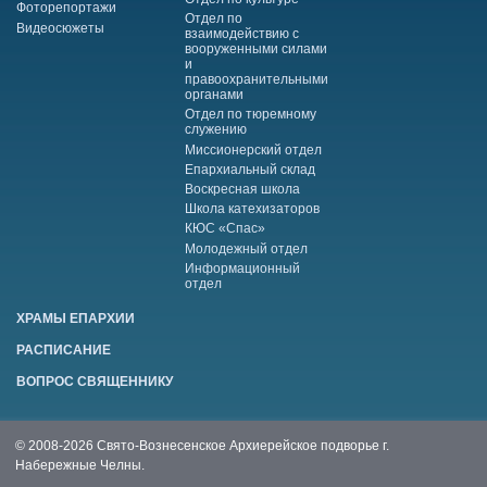
Фоторепортажи
Отдел по
Видеосюжеты
взаимодействию с
вооруженными силами
и
правоохранительными
органами
Отдел по тюремному
служению
Миссионерский отдел
Епархиальный склад
Воскресная школа
Школа катехизаторов
КЮС «Спас»
Молодежный отдел
Информационный
отдел
ХРАМЫ ЕПАРХИИ
РАСПИСАНИЕ
ВОПРОС СВЯЩЕННИКУ
© 2008-2026 Свято-Вознесенское Архиерейское подворье г.
Набережные Челны.