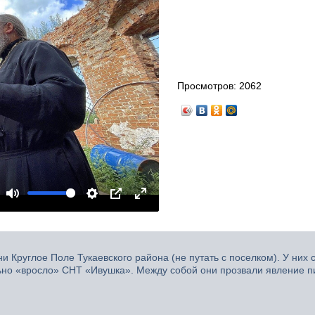
Просмотров:
2062
Mute
Settings
PIP
Enter
fullscreen
 Круглое Поле Тукаевского района (не путать с поселком). У них 
льно «вросло» СНТ «Ивушка». Между собой они прозвали явление п