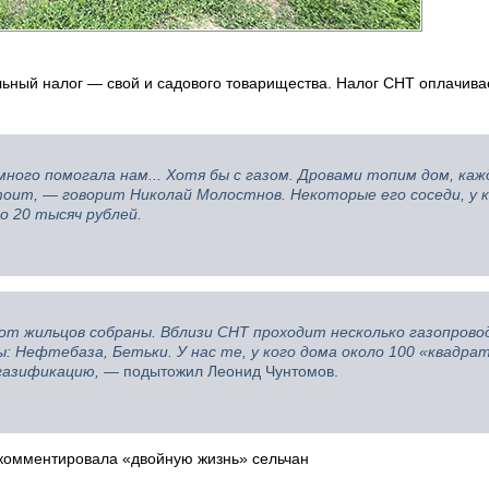
льный налог — свой и садового товарищества. Налог СНТ оплачива
ного помогала нам... Хотя бы с газом. Дровами топим дом, каж
стоит, — говорит Николай Молостнов. Некоторые его соседи, у 
 20 тысяч рублей.
от жильцов собраны. Вблизи СНТ проходит несколько газопрово
 Нефтебаза, Бетьки. У нас те, у кого дома около 100 «квадрат
газификацию,
— подытожил Леонид Чунтомов.
окомментировала «двойную жизнь» сельчан