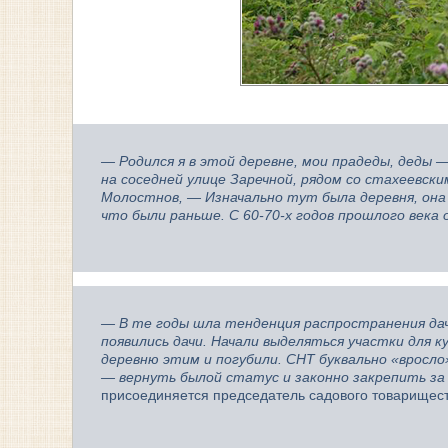
— Родился я в этой деревне, мои прадеды, деды —
на соседней улице Заречной, рядом со стахеевск
Молостнов, — Изначально тут была деревня, она 
что были раньше. С 60-70-х годов прошлого век
— В те годы шла тенденция распространения дач
появились дачи. Начали выделяться участки для 
деревню этим и погубили. СНТ буквально «вросло»
— вернуть былой статус и законно закрепить за 
присоединяется председатель садового товарищес