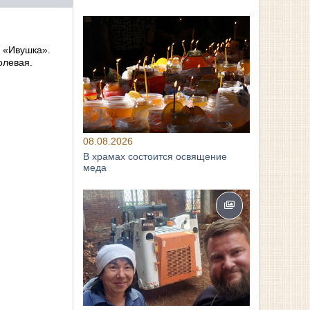
Т «Ивушка».
олевая.
08.08.2026
В храмах состоится освящение
меда