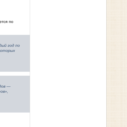
ется по
дый год по
которых
дов —
ов»,