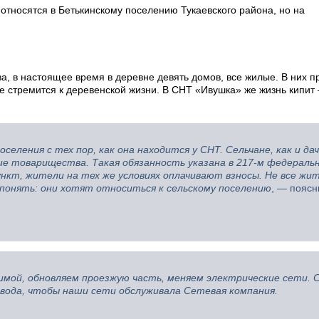
относятся в Бетькинскому поселению Тукаевского района, но на
а, в настоящее время в деревне девять домов, все жилые. В них 
е стремится к деревенской жизни. В СНТ «Ивушка» же жизнь кипит
еления с тех пор, как она находится у СНТ. Сельчане, как и дач
ие товарищества. Такая обязанность указана в 217-м федераль
нкт, жители на тех же условиях оплачивают взносы. Не все жи
 понять: они хотят относиться к сельскому поселению
, — поясн
имой, обновляем проезжую часть, меняем электрические сети. 
вода, чтобы наши сети обслуживала Сетевая компания.