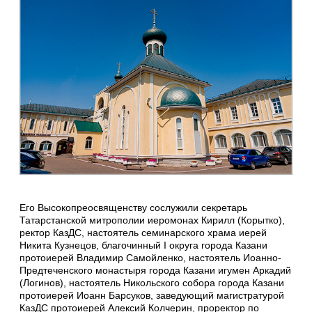
Его Высокопреосвященству сослужили секретарь
Татарстанской митрополии иеромонах Кирилл (Корытко),
ректор КазДС, настоятель семинарского храма иерей
Никита Кузнецов, благочинный I округа города Казани
протоиерей Владимир Самойленко, настоятель Иоанно-
Предтеченского монастыря города Казани игумен Аркадий
(Логинов), настоятель Никольского собора города Казани
протоиерей Иоанн Барсуков, заведующий магистратурой
КазДС протоиерей Алексий Колчерин, проректор по