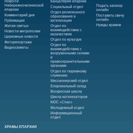
Новости
Канцелярия епархии
Набережночелнинской
Подать записку
Социальный отдел
епархии
онлайн
Отдел религиозного
Комментарий дня
Поставить свечу
образования и
онлайн
Публикации
катехизации
Нужды храмов
Жития святых
Отдел по
взаимодействию с
Новости митрополии
казачеством
Церковные новости
Отдел по культуре
Фоторепортажи
Отдел по
Видеосюжеты
взаимодействию с
вооруженными силами
и
правоохранительными
органами
Отдел по тюремному
служению
Миссионерский отдел
Епархиальный склад
Воскресная школа
Школа катехизаторов
КЮС «Спас»
Молодежный отдел
Информационный
отдел
ХРАМЫ ЕПАРХИИ