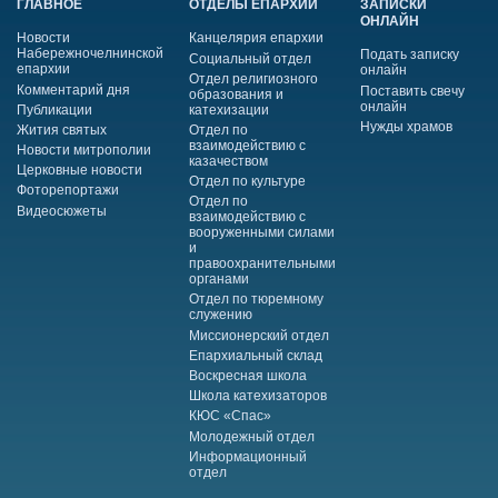
ГЛАВНОЕ
ОТДЕЛЫ ЕПАРХИИ
ЗАПИСКИ
ОНЛАЙН
Новости
Канцелярия епархии
Набережночелнинской
Подать записку
Социальный отдел
епархии
онлайн
Отдел религиозного
Комментарий дня
Поставить свечу
образования и
онлайн
Публикации
катехизации
Нужды храмов
Жития святых
Отдел по
взаимодействию с
Новости митрополии
казачеством
Церковные новости
Отдел по культуре
Фоторепортажи
Отдел по
Видеосюжеты
взаимодействию с
вооруженными силами
и
правоохранительными
органами
Отдел по тюремному
служению
Миссионерский отдел
Епархиальный склад
Воскресная школа
Школа катехизаторов
КЮС «Спас»
Молодежный отдел
Информационный
отдел