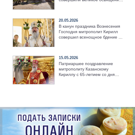
возрождённого Троицкого
храма в селе Верхний Багряж
20.05.2026
В канун праздника Вознесения
Господня митрополит Кирилл
совершил всенощное бдение в
храме Казанской духовной
семинарии
15.05.2026
Патриаршее поздравление
митрополиту Казанскому
Кириллу с 65-летием со дня
рождения