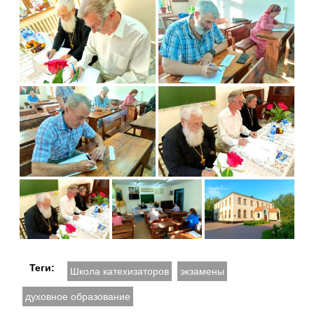
Теги:
Школа катехизаторов
экзамены
духовное образование