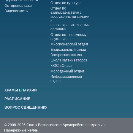
Церковные новости
Отдел по культуре
Фоторепортажи
Отдел по
Видеосюжеты
взаимодействию с
вооруженными силами
и
правоохранительными
органами
Отдел по тюремному
служению
Миссионерский отдел
Епархиальный склад
Воскресная школа
Школа катехизаторов
КЮС «Спас»
Молодежный отдел
Информационный
отдел
ХРАМЫ ЕПАРХИИ
РАСПИСАНИЕ
ВОПРОС СВЯЩЕННИКУ
© 2008-2026 Свято-Вознесенское Архиерейское подворье г.
Набережные Челны.