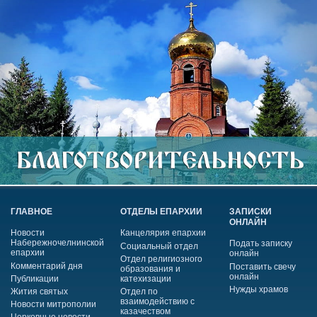
ГЛАВНОЕ
ОТДЕЛЫ ЕПАРХИИ
ЗАПИСКИ
ОНЛАЙН
Новости
Канцелярия епархии
Набережночелнинской
Подать записку
Социальный отдел
епархии
онлайн
Отдел религиозного
Комментарий дня
Поставить свечу
образования и
онлайн
Публикации
катехизации
Нужды храмов
Жития святых
Отдел по
взаимодействию с
Новости митрополии
казачеством