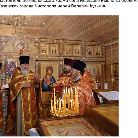
настоятель Богоявленского храма села Иванаево Рыбно-Слободско
Казанских города Чистополя иерей Валерий Кузьмин.