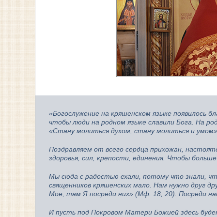
«Богослужение на кряшенском языке появилось б
чтобы люди на родном языке славили Бога. На ро
«Стану молиться духом, стану молиться и умом» (
Поздравляем от всего сердца прихожан, настояте
здоровья, сил, крепости, единения. Чтобы больш
Мы сюда с радостью ехали, потому что знали, что
священников кряшенских мало. Нам нужно друг др
Мое, там Я посреди них» (Мф. 18, 20). Посреди на
И пусть под Покровом Матери Божией здесь буде