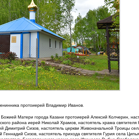
менинника протоиерей Владимир Иванов.
 Божией Матери города Казани протоиерей Алексий Колчерин, нас
ского района иерей Николай Храмов, настоятель храма святителя
ей Димитрий Сизов, настоятель церкви Живоначальной Троицы сел
Геннадий Сизов, настоятель прихода святителя Гурия села Ципь