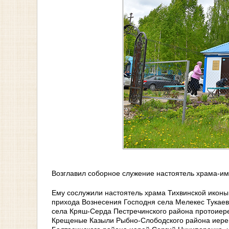
Возглавил соборное служение настоятель храма-и
Ему сослужили настоятель храма Тихвинской иконы
прихода Вознесения Господня села Мелекес Тукаев
села Кряш-Серда Пестречинского района протоиер
Крещеные Казыли Рыбно-Слободского района иерей 