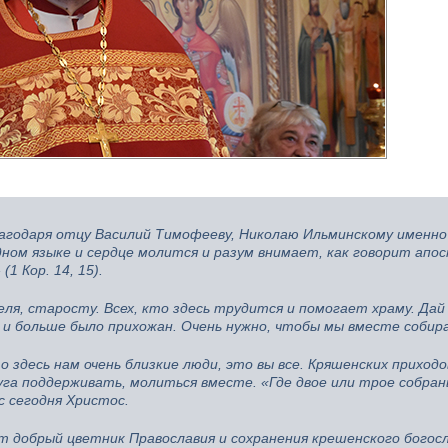
лагодаря отцу Василий Тимофееву, Николаю Ильминскому именно
дном языке и сердце молится и разум внимает, как говорит апо
1 Кор. 14, 15).
ля, старосту. Всех, кто здесь трудится и помогает храму. Дай
е и больше было прихожан. Очень нужно, чтобы мы вместе собира
 здесь нам очень близкие люди, это вы все. Кряшенских приходо
уга поддерживать, молиться вместе. «Где двое или трое собран
с сегодня Христос.
т добрый цветник Православия и сохранения крешенского богос