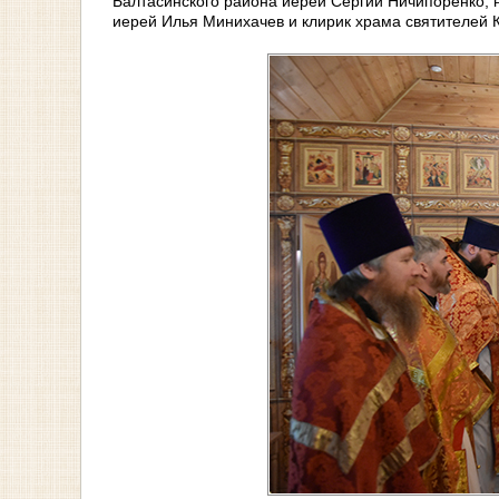
Балтасинского района иерей Сергий Ничипоренко, 
иерей Илья Минихачев и клирик храма святителей 