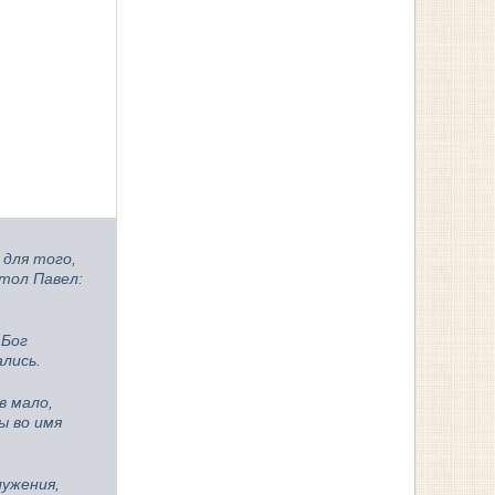
 для того,
стол Павел:
 Бог
лись.
в мало,
ы во имя
лужения,