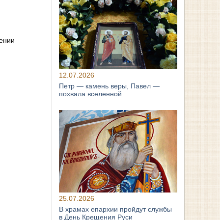
шении
12.07.2026
Петр — камень веры, Павел —
похвала вселенной
25.07.2026
В храмах епархии пройдут службы
в День Крещения Руси