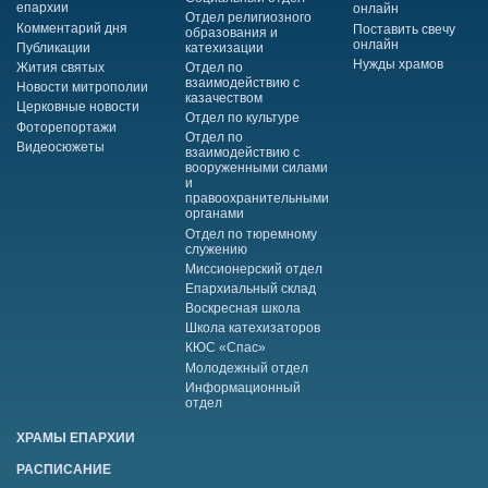
епархии
онлайн
Отдел религиозного
Комментарий дня
Поставить свечу
образования и
онлайн
Публикации
катехизации
Нужды храмов
Жития святых
Отдел по
взаимодействию с
Новости митрополии
казачеством
Церковные новости
Отдел по культуре
Фоторепортажи
Отдел по
Видеосюжеты
взаимодействию с
вооруженными силами
и
правоохранительными
органами
Отдел по тюремному
служению
Миссионерский отдел
Епархиальный склад
Воскресная школа
Школа катехизаторов
КЮС «Спас»
Молодежный отдел
Информационный
отдел
ХРАМЫ ЕПАРХИИ
РАСПИСАНИЕ