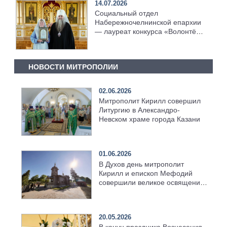
14.07.2026
Социальный отдел
Набережночелнинской епархии
— лауреат конкурса «Волонтёр
преподобного Серафима
Саровского — 2026»
НОВОСТИ МИТРОПОЛИИ
02.06.2026
Митрополит Кирилл совершил
Литургию в Александро-
Невском храме города Казани
01.06.2026
В Духов день митрополит
Кирилл и епископ Мефодий
совершили великое освящение
возрождённого Троицкого
храма в селе Верхний Багряж
20.05.2026
В канун праздника Вознесения