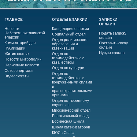
ГЛАВНОЕ
ОТДЕЛЫ ЕПАРХИИ
ЗАПИСКИ
ОНЛАЙН
Новости
Канцелярия епархии
Набережночелнинской
Подать записку
Социальный отдел
епархии
онлайн
Отдел религиозного
Комментарий дня
Поставить свечу
образования и
онлайн
Публикации
катехизации
Нужды храмов
Жития святых
Отдел по
взаимодействию с
Новости митрополии
казачеством
Церковные новости
Отдел по культуре
Фоторепортажи
Отдел по
Видеосюжеты
взаимодействию с
вооруженными силами
и
правоохранительными
органами
Отдел по тюремному
служению
Миссионерский отдел
Епархиальный склад
Воскресная школа
Школа катехизаторов
КЮС «Спас»