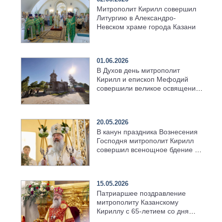
Митрополит Кирилл совершил
Литургию в Александро-
Невском храме города Казани
01.06.2026
В Духов день митрополит
Кирилл и епископ Мефодий
совершили великое освящение
возрождённого Троицкого
храма в селе Верхний Багряж
20.05.2026
В канун праздника Вознесения
Господня митрополит Кирилл
совершил всенощное бдение в
храме Казанской духовной
семинарии
15.05.2026
Патриаршее поздравление
митрополиту Казанскому
Кириллу с 65-летием со дня
рождения