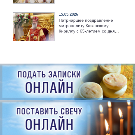
семинарии
15.05.2026
Патриаршее поздравление
митрополиту Казанскому
Кириллу с 65-летием со дня
рождения