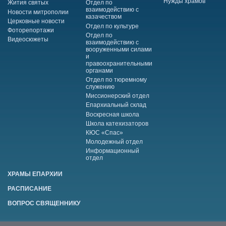
Нужды храмов
Жития святых
Отдел по
взаимодействию с
Новости митрополии
казачеством
Церковные новости
Отдел по культуре
Фоторепортажи
Отдел по
Видеосюжеты
взаимодействию с
вооруженными силами
и
правоохранительными
органами
Отдел по тюремному
служению
Миссионерский отдел
Епархиальный склад
Воскресная школа
Школа катехизаторов
КЮС «Спас»
Молодежный отдел
Информационный
отдел
ХРАМЫ ЕПАРХИИ
РАСПИСАНИЕ
ВОПРОС СВЯЩЕННИКУ