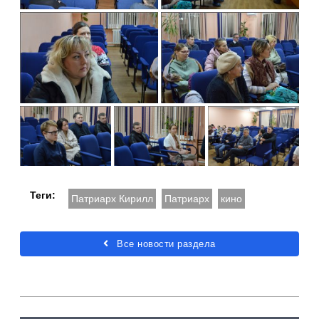
Теги:
Патриарх Кирилл
Патриарх
кино
Все новости раздела