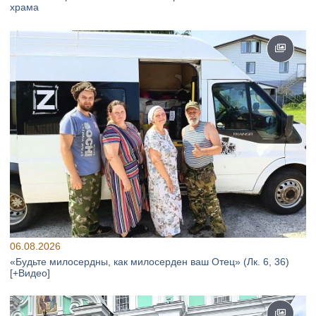
храма
06.08.2026
«Будьте милосердны, как милосерден ваш Отец» (Лк. 6, 36)
[+Видео]