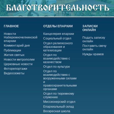
ГЛАВНОЕ
ОТДЕЛЫ ЕПАРХИИ
ЗАПИСКИ
ОНЛАЙН
Новости
Канцелярия епархии
Набережночелнинской
Подать записку
Социальный отдел
епархии
онлайн
Отдел религиозного
Комментарий дня
Поставить свечу
образования и
онлайн
Публикации
катехизации
Нужды храмов
Жития святых
Отдел по
взаимодействию с
Новости митрополии
казачеством
Церковные новости
Отдел по культуре
Фоторепортажи
Отдел по
Видеосюжеты
взаимодействию с
вооруженными силами
и
правоохранительными
органами
Отдел по тюремному
служению
Миссионерский отдел
Епархиальный склад
Воскресная школа