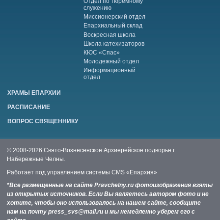
Отдел по тюремному
служению
Миссионерский отдел
Епархиальный склад
Воскресная школа
Школа катехизаторов
КЮС «Спас»
Молодежный отдел
Информационный
отдел
ХРАМЫ ЕПАРХИИ
РАСПИСАНИЕ
ВОПРОС СВЯЩЕННИКУ
© 2008-2026 Свято-Вознесенское Архиерейское подворье г.
Набережные Челны.
Работает под управлением системы
CMS «Епархия»
*Все размещенные на сайте Pravchelny.ru фотоизображения взяты
из открытых источников. Если Вы являетесь автором фото и не
хотите, чтобы оно использовалось на нашем сайте, сообщите
нам на почту press_svs@mail.ru и мы немедленно уберем его с