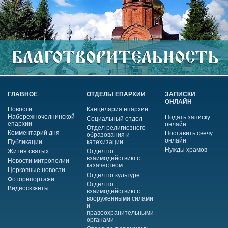
ГЛАВНОЕ
ОТДЕЛЫ ЕПАРХИИ
ЗАПИСКИ
ОНЛАЙН
Новости
Канцелярия епархии
Набережночелнинской
Подать записку
Социальный отдел
епархии
онлайн
Отдел религиозного
Комментарий дня
Поставить свечу
образования и
онлайн
Публикации
катехизации
Нужды храмов
Жития святых
Отдел по
взаимодействию с
Новости митрополии
казачеством
Церковные новости
Отдел по культуре
Фоторепортажи
Отдел по
Видеосюжеты
взаимодействию с
вооруженными силами
и
правоохранительными
органами