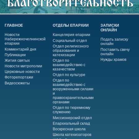
ГЛАВНОЕ
ОТДЕЛЫ ЕПАРХИИ
ЗАПИСКИ
ОНЛАЙН
Новости
Канцелярия епархии
Набережночелнинской
Подать записку
Социальный отдел
епархии
онлайн
Отдел религиозного
Комментарий дня
Поставить свечу
образования и
онлайн
Публикации
катехизации
Нужды храмов
Жития святых
Отдел по
взаимодействию с
Новости митрополии
казачеством
Церковные новости
Отдел по культуре
Фоторепортажи
Отдел по
Видеосюжеты
взаимодействию с
вооруженными силами
и
правоохранительными
органами
Отдел по тюремному
служению
Миссионерский отдел
Епархиальный склад
Воскресная школа
Школа катехизаторов