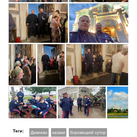
Теги:
Дивеево
казаки
боровецкий хутор