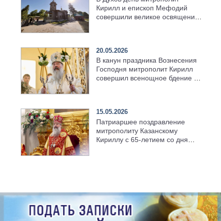
Кирилл и епископ Мефодий
совершили великое освящение
возрождённого Троицкого
храма в селе Верхний Багряж
20.05.2026
В канун праздника Вознесения
Господня митрополит Кирилл
совершил всенощное бдение в
храме Казанской духовной
семинарии
15.05.2026
Патриаршее поздравление
митрополиту Казанскому
Кириллу с 65-летием со дня
рождения