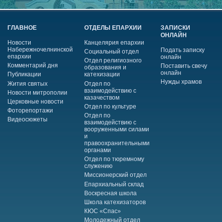
ГЛАВНОЕ
ОТДЕЛЫ ЕПАРХИИ
ЗАПИСКИ
ОНЛАЙН
Новости
Канцелярия епархии
Набережночелнинской
Подать записку
Социальный отдел
епархии
онлайн
Отдел религиозного
Комментарий дня
Поставить свечу
образования и
онлайн
Публикации
катехизации
Нужды храмов
Жития святых
Отдел по
взаимодействию с
Новости митрополии
казачеством
Церковные новости
Отдел по культуре
Фоторепортажи
Отдел по
Видеосюжеты
взаимодействию с
вооруженными силами
и
правоохранительными
органами
Отдел по тюремному
служению
Миссионерский отдел
Епархиальный склад
Воскресная школа
Школа катехизаторов
КЮС «Спас»
Молодежный отдел