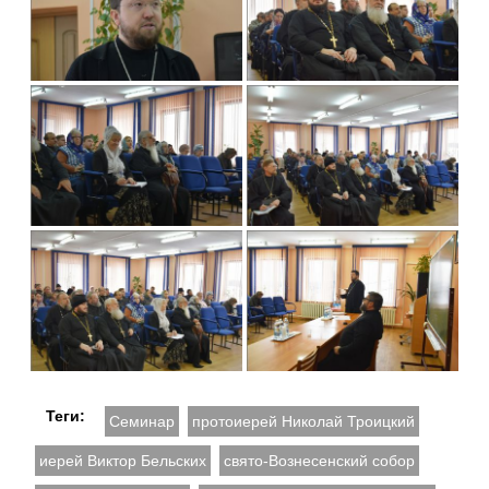
Теги:
Семинар
протоиерей Николай Троицкий
иерей Виктор Бельских
свято-Вознесенский собор