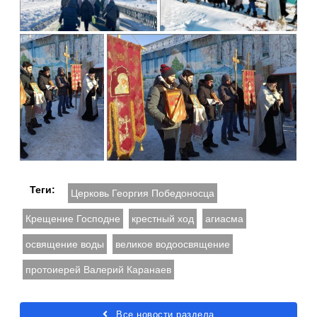
Теги:
Церковь Георгия Победоносца
Крещение Господне
крестный ход
агиасма
освящение воды
великое водоосвящение
протоиерей Валерий Каранаев
Все новости раздела