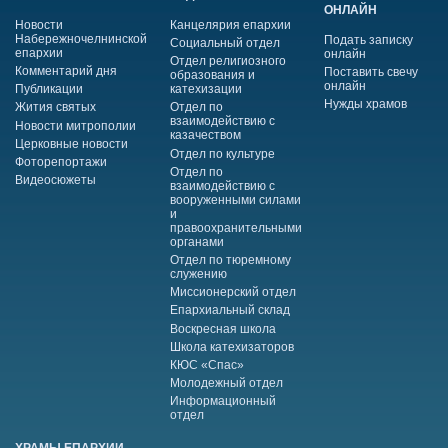
ОНЛАЙН
Новости
Канцелярия епархии
Набережночелнинской
Подать записку
Социальный отдел
епархии
онлайн
Отдел религиозного
Комментарий дня
Поставить свечу
образования и
онлайн
Публикации
катехизации
Нужды храмов
Жития святых
Отдел по
взаимодействию с
Новости митрополии
казачеством
Церковные новости
Отдел по культуре
Фоторепортажи
Отдел по
Видеосюжеты
взаимодействию с
вооруженными силами
и
правоохранительными
органами
Отдел по тюремному
служению
Миссионерский отдел
Епархиальный склад
Воскресная школа
Школа катехизаторов
КЮС «Спас»
Молодежный отдел
Информационный
отдел
ХРАМЫ ЕПАРХИИ