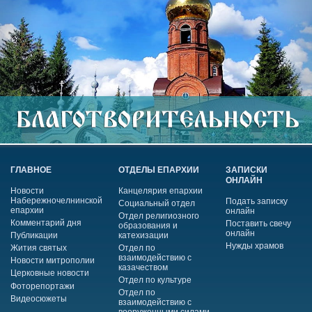
ГЛАВНОЕ
ОТДЕЛЫ ЕПАРХИИ
ЗАПИСКИ
ОНЛАЙН
Новости
Канцелярия епархии
Набережночелнинской
Подать записку
Социальный отдел
епархии
онлайн
Отдел религиозного
Комментарий дня
Поставить свечу
образования и
онлайн
Публикации
катехизации
Нужды храмов
Жития святых
Отдел по
взаимодействию с
Новости митрополии
казачеством
Церковные новости
Отдел по культуре
Фоторепортажи
Отдел по
Видеосюжеты
взаимодействию с