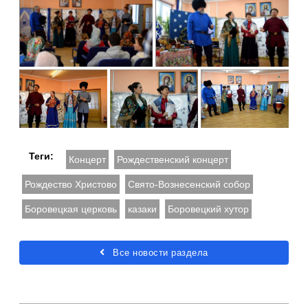
Теги:
Концерт
Рождественский концерт
Рождество Христово
Свято-Вознесенский собор
Боровецкая церковь
казаки
Боровецкий хутор
Все новости раздела