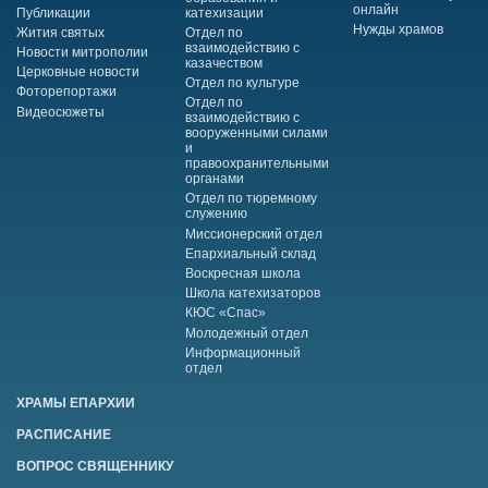
онлайн
Публикации
катехизации
Нужды храмов
Жития святых
Отдел по
взаимодействию с
Новости митрополии
казачеством
Церковные новости
Отдел по культуре
Фоторепортажи
Отдел по
Видеосюжеты
взаимодействию с
вооруженными силами
и
правоохранительными
органами
Отдел по тюремному
служению
Миссионерский отдел
Епархиальный склад
Воскресная школа
Школа катехизаторов
КЮС «Спас»
Молодежный отдел
Информационный
отдел
ХРАМЫ ЕПАРХИИ
РАСПИСАНИЕ
ВОПРОС СВЯЩЕННИКУ