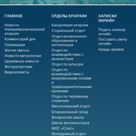
ГЛАВНОЕ
ОТДЕЛЫ ЕПАРХИИ
ЗАПИСКИ
ОНЛАЙН
Новости
Канцелярия епархии
Набережночелнинской
Подать записку
Социальный отдел
епархии
онлайн
Отдел религиозного
Комментарий дня
Поставить свечу
образования и
онлайн
Публикации
катехизации
Нужды храмов
Жития святых
Отдел по
взаимодействию с
Новости митрополии
казачеством
Церковные новости
Отдел по культуре
Фоторепортажи
Отдел по
Видеосюжеты
взаимодействию с
вооруженными силами
и
правоохранительными
органами
Отдел по тюремному
служению
Миссионерский отдел
Епархиальный склад
Воскресная школа
Школа катехизаторов
КЮС «Спас»
Молодежный отдел