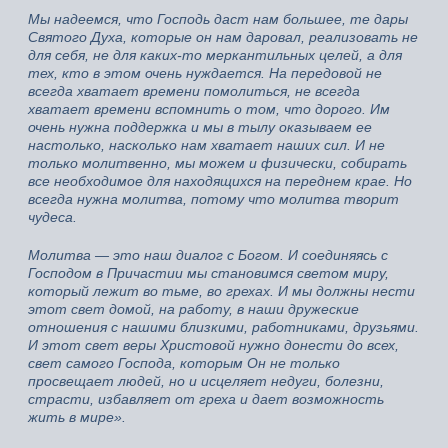
Мы надеемся, что Господь даст нам большее, те дары
Святого Духа, которые он нам даровал, реализовать не
для себя, не для каких-то меркантильных целей, а для
тех, кто в этом очень нуждается. На передовой не
всегда хватает времени помолиться, не всегда
хватает времени вспомнить о том, что дорого. Им
очень нужна поддержка и мы в тылу оказываем ее
настолько, насколько нам хватает наших сил. И не
только молитвенно, мы можем и физически, собирать
все необходимое для находящихся на переднем крае. Но
всегда нужна молитва, потому что молитва творит
чудеса.
Молитва — это наш диалог с Богом. И соединяясь с
Господом в Причастии мы становимся светом миру,
который лежит во тьме, во грехах. И мы должны нести
этот свет домой, на работу, в наши дружеские
отношения с нашими близкими, работниками, друзьями.
И этот свет веры Христовой нужно донести до всех,
свет самого Господа, которым Он не только
просвещает людей, но и исцеляет недуги, болезни,
страсти, избавляет от греха и дает возможность
жить в мире».