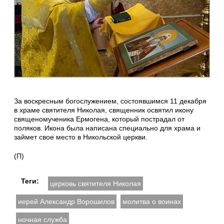
За воскресным богослужением, состоявшимся 11 декабря
в храме святителя Николая, священник освятил икону
священомученика Ермогена, который пострадал от
поляков. Икона была написана специально для храма и
займет свое место в Никольской церкви.
(П)
Теги:
церковь святителя Николая
иерей Александр Ворошилов
молитва о воинах
ночная служба