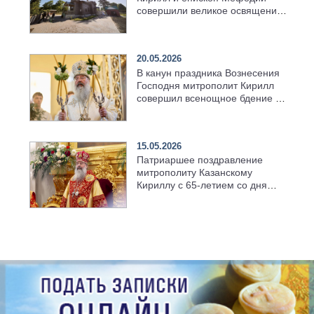
совершили великое освящение
возрождённого Троицкого
храма в селе Верхний Багряж
20.05.2026
В канун праздника Вознесения
Господня митрополит Кирилл
совершил всенощное бдение в
храме Казанской духовной
семинарии
15.05.2026
Патриаршее поздравление
митрополиту Казанскому
Кириллу с 65-летием со дня
рождения